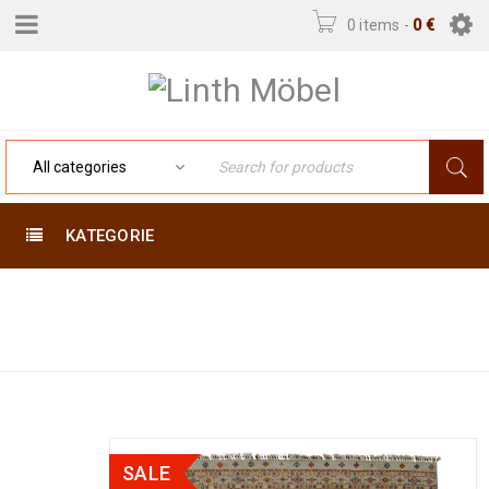
0 items
-
0
€
KATEGORIE
Home
›
Orientteppiche
›
Afghan & Pakistan
›
Arijana Shaal 198 x 150
SALE