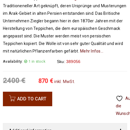
Traditioneneller Art geknüpft, deren Ursprünge und Musterungen
im Arak-Gebiet in alten Persien entstanden sind. Das Britische
Unternehmen Ziegler begann hier in den 1870er Jahren mit der
Herstellung von Teppichen, die dem europäischen Geschmack
angepasst sind. Die Muster werden meist von persischen
Teppichen kopiert. Die Wolle ist von sehr guter Qualität und wird
mit natürlichen Pflanzenfarben gefärbt.
Mehr Infos…
Availability:
1 in stock
Sku:
389056
2400
€
870
€
inkl. MwSt.
ADD TO CART
A
die
Wunsch