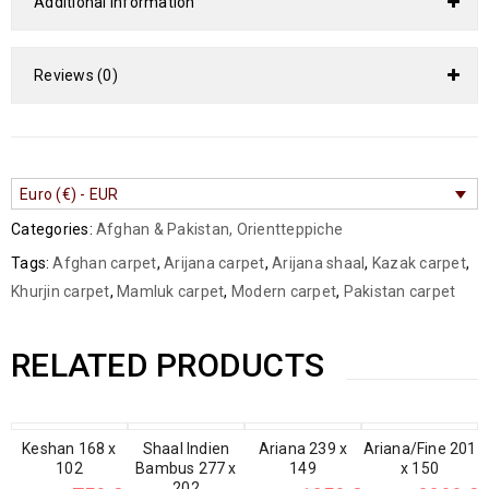
Additional information
Reviews (0)
Euro (€) - EUR
Categories:
Afghan & Pakistan
,
Orientteppiche
Tags:
Afghan carpet
,
Arijana carpet
,
Arijana shaal
,
Kazak carpet
,
Khurjin carpet
,
Mamluk carpet
,
Modern carpet
,
Pakistan carpet
RELATED PRODUCTS
SALE
Keshan 168 x
SALE
Shaal Indien
SALE
Ariana 239 x
Ariana/Fine 201
SALE
102
Bambus 277 x
149
x 150
202