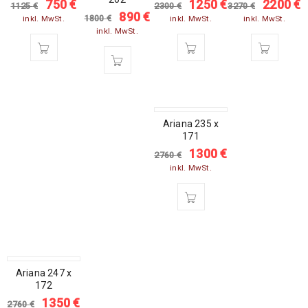
750
€
1250
€
2200
€
1125
€
2300
€
3270
€
890
€
1800
€
inkl. MwSt.
inkl. MwSt.
inkl. MwSt.
inkl. MwSt.
SALE
Ariana 235 x
171
1300
€
2760
€
inkl. MwSt.
SALE
Ariana 247 x
172
1350
€
2760
€