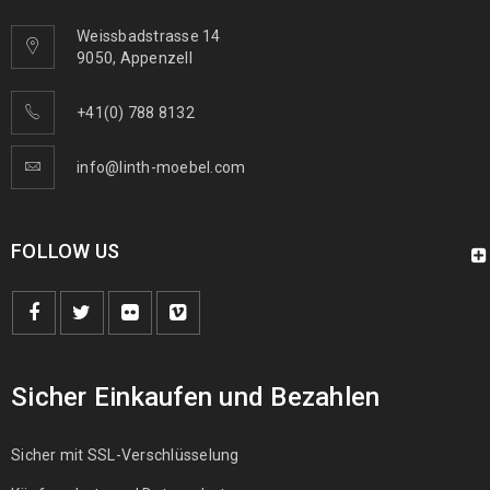
Weissbadstrasse 14
9050, Appenzell
Arijana Shaal 245 x 172
1190
€
2000
€
inkl. MwSt.
+41(0) 788 8132
info@linth-moebel.com
FOLLOW US
Sicher Einkaufen und Bezahlen
Sicher mit SSL-Verschlüsselung