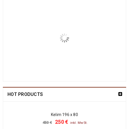
China Seide Herike - Läufer 230 x 80
1109
€
2100
€
inkl. MwSt.
Arijana Shaal 201 x 152
829
€
1790
€
inkl. MwSt.
Arijana Shaal 130 x 81
499
€
1190
€
inkl. MwSt.
Arijana Shaal 92 x 57
238
€
772
€
inkl. MwSt.
HOT PRODUCTS
Arijana Shaal 91 x 62
237
€
772
€
inkl. MwSt.
Kelim 196 x 80
250
€
450
€
inkl. MwSt.
Arijana Shaal 90 x 60