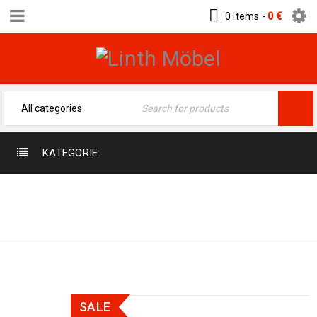
0 items
-
0
€
KATEGORIE
Home
›
Orientteppiche
›
Persicher Teppiche
›
Bidjar 171 x 114
SALE