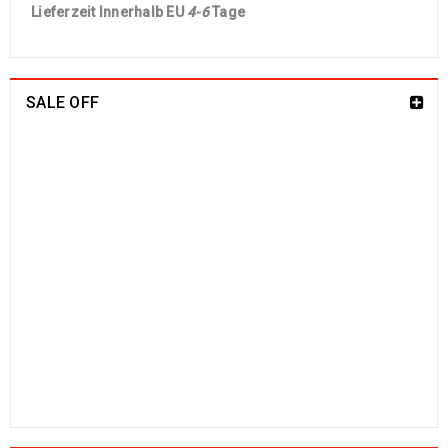
Lieferzeit Innerhalb EU
4-6
Tage
SALE OFF
China Seide Herike - Läufer 230 x 80
1109
€
2100
€
inkl. MwSt.
Arijana Shaal 201 x 152
829
€
1790
€
inkl. MwSt.
Arijana Shaal 130 x 81
499
€
1190
€
inkl. MwSt.
Arijana Shaal 92 x 57
238
€
772
€
inkl. MwSt.