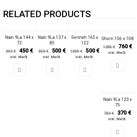
RELATED PRODUCTS
Nain 9La 144 x
SALE
Nain 9La 137 x
SALE
SALE
Senneh 165 x
SALE
Ghom 156 x 108
72
85
122
760
€
1285
€
450
€
500
€
500
€
500
€
550
€
1000
€
inkl. MwSt.
inkl. MwSt.
inkl. MwSt.
inkl. MwSt.
Nain 9La 123 x
SALE
75
370
€
750
€
inkl. MwSt.