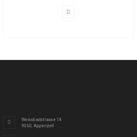
Weissbadstrasse 14
9050, Appenzell