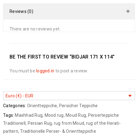
Reviews (0)
There are no reviews yet.
BE THE FIRST TO REVIEW “BIDJAR 171 X 114”
You must be
logged in
to post a review.
Euro (€) - EUR
Categories:
Orientteppiche
,
Persicher Teppiche
Tags:
Mashhad Rug
,
Mood rug
,
Moud Rug
,
Perserteppiche
Traditionell
,
Persian Rug
,
rug from Moud
,
rug of the Herati-
pattern
,
Traditionelle Perser- & Orientteppiche