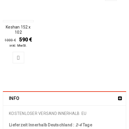
SALE
Keshan 152 x
102
590
€
1000
€
inkl. MwSt.
INFO
KOSTENLOSER VERSAND INNERHALB EU
Lieferzeit Innerhalb Deutschland :
2-4
Tage