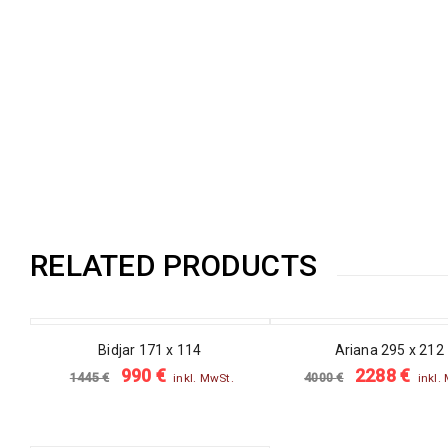
RELATED PRODUCTS
SALE
SALE
Bidjar 171 x 114
Ariana 295 x 212
990
€
2288
€
1445
€
4000
€
inkl. MwSt.
inkl.