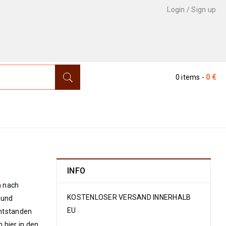
Login
/
Sign up
0 items
-
0
€
ntteppiche
›
Afghan & Pakistan
›
Ariana 235 x 171
INFO
n
nach
KOSTENLOSER VERSAND INNERHALB
 und
EU
entstanden
 hier in den