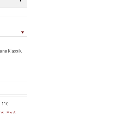
Arijana Shaal 121 x 82
369
€
995
€
inkl. MwSt.
Arijana Shaal 118 x 81
399
€
999
€
inkl. MwSt.
jana Klassik
,
Arijana Shaal 155 x 91
439
€
1000
€
inkl.
MwSt.
Arijana Shaal 126 x 85
410
€
1090
€
inkl.
x 110
MwSt.
inkl. MwSt.
Arijana Shaal 245 x
172