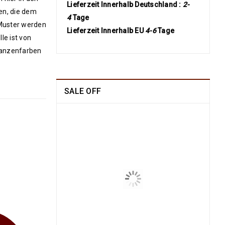
Lieferzeit Innerhalb Deutschland :
2-
en, die dem
4
Tage
Muster werden
Lieferzeit Innerhalb EU
4-6
Tage
le ist von
flanzenfarben
SALE OFF
China Seide Herike -
Läufer 230 x 80
1109
€
2100
€
inkl.
MwSt.
Arijana Shaal 201 x
152
829
€
1790
€
inkl.
MwSt.