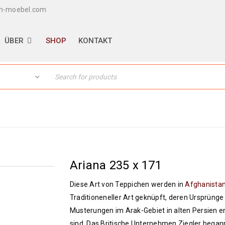
th-moebel.com
ÜBER
SHOP
KONTAKT
Home
›
Orie
Ariana 235 x 171
Diese Art von Teppichen werden in
Afghanista
Traditioneneller Art geknüpft, deren Ursprünge
Musterungen im Arak-Gebiet in alten Persien 
sind. Das Britische Unternehmen Ziegler begann