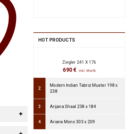
Arijana Shaal 130 x 81
499
€
1190
€
inkl.
MwSt.
HOT PRODUCTS
Arijana Shaal 92 x 57
238
€
772
€
inkl. MwSt.
Ziegler 241 X 176
Arijana Shaal 91 x 62
690
€
inkl. MwSt.
237
€
772
€
inkl. MwSt.
Modern Indian Tabriz Muster 198 x
238
Arijana Shaal 90 x 60
235
€
765
€
inkl. MwSt.
Arijana Shaal 238 x 184
Arijana Shaal 92 x 60
Ariana Mono 303 x 209
239
€
799
€
inkl. MwSt.