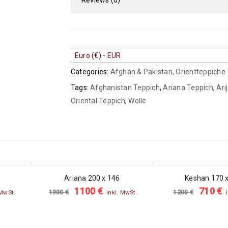
Reviews (0)
Euro (€) - EUR
Categories:
Afghan & Pakistan
,
Orientteppiche
Tags:
Afghanistan Teppich
,
Ariana Teppich
,
Ari
Oriental Teppich
,
Wolle
SALE
SALE
Ariana 200 x 146
Keshan 170 
1100
€
710
€
1900
€
1200
€
 MwSt.
inkl. MwSt.