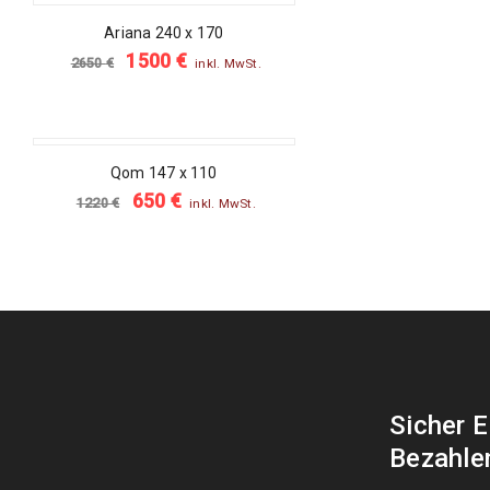
SALE
Ariana 240 x 170
1500
€
2650
€
inkl. MwSt.
SALE
Qom 147 x 110
650
€
1220
€
inkl. MwSt.
Sicher 
Bezahle