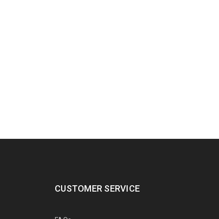
1190
€
2000
€
inkl.
MwSt.
CUSTOMER SERVICE