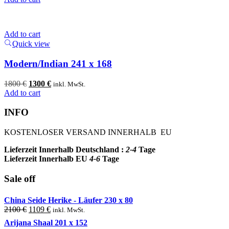
was:
is:
1600 €.
1200 €.
Add to cart
Quick view
Modern/Indian 241 x 168
Original
Current
1800
€
1300
€
inkl. MwSt.
price
price
Add to cart
was:
is:
1800 €.
1300 €.
INFO
KOSTENLOSER VERSAND INNERHALB EU
Lieferzeit Innerhalb Deutschland :
2-4
Tage
Lieferzeit Innerhalb EU
4-6
Tage
Sale off
China Seide Herike - Läufer 230 x 80
Original
Current
2100
€
1109
€
inkl. MwSt.
price
price
Arijana Shaal 201 x 152
was:
is: