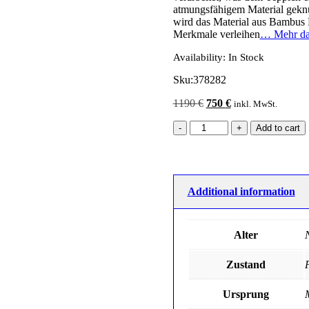
atmungsfähigem Material geknüp
wird das Material aus Bambus 
Merkmale verleihen
… Mehr d
Availability:
In Stock
Sku:
378282
Original
Current
1190
€
750
€
inkl. MwSt.
price
price
was:
is:
Add to cart
1190 €.
750 €.
Additional information
Alter
Zustand
P
Ursprung