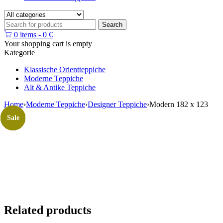
0 items
-
0
€
Your shopping cart is empty
Kategorie
Klassische Orientteppiche
Moderne Teppiche
Alt & Antike Teppiche
Home
›
Moderne Teppiche
›
Designer Teppiche
›
Modern 182 x 123
Sale
Sale
Sale
Sale
Sale
Sale
Sale
Related products