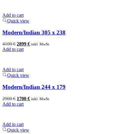
Add to cart
Quick view
Modern/Indian 305 x 238
Original
Current
4100
€
2899
€
inkl. MwSt.
price
price
Add to cart
was:
is:
4100 €.
2899 €.
Add to cart
Quick view
Modern/Indian 244 x 179
Original
Current
2900
€
1700
€
inkl. MwSt.
price
price
Add to cart
was:
is:
2900 €.
1700 €.
Add to cart
Quick view