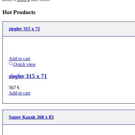
1090 €.
410 €.
price
price
was:
is:
Hot Products
2000 €.
1190 €.
ziegler 315 x 71
Add to cart
Quick view
ziegler 315 x 71
567
€
Add to cart
Super Kazak 268 x 83