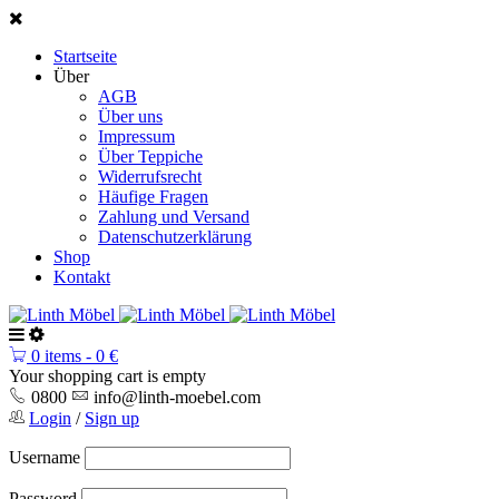
Startseite
Über
AGB
Über uns
Impressum
Über Teppiche
Widerrufsrecht
Häufige Fragen
Zahlung und Versand
Datenschutzerklärung
Shop
Kontakt
0 items
-
0
€
Your shopping cart is empty
0800
info@linth-moebel.com
Login
/
Sign up
Username
Password