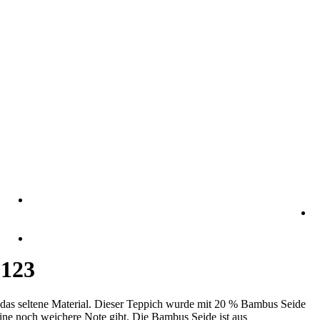
 123
 das seltene Material. Dieser Teppich wurde mit 20 % Bambus Seide
eine noch weichere Note gibt.
Die Bambus Seide ist aus