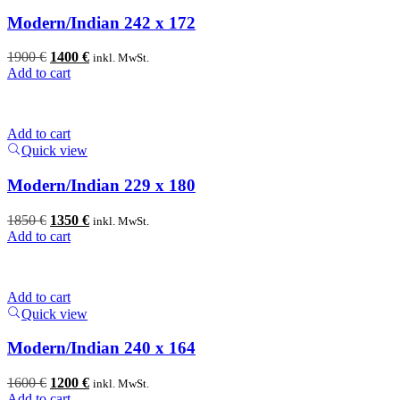
Modern/Indian 242 x 172
Original
Current
1900
€
1400
€
inkl. MwSt.
price
price
Add to cart
was:
is:
1900 €.
1400 €.
Add to cart
Quick view
Modern/Indian 229 x 180
Original
Current
1850
€
1350
€
inkl. MwSt.
price
price
Add to cart
was:
is:
1850 €.
1350 €.
Add to cart
Quick view
Modern/Indian 240 x 164
Original
Current
1600
€
1200
€
inkl. MwSt.
price
price
Add to cart