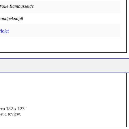
Wolle Bambusseide
handgeknüpft
iolet
dern 182 x 123”
st a review.