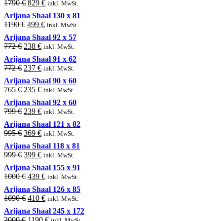
Original
Current
1790
€
829
€
inkl. MwSt.
2100 €.
1109 €.
price
price
Arijana Shaal 130 x 81
was:
is:
Original
Current
1190
€
499
€
inkl. MwSt.
1790 €.
829 €.
price
price
Arijana Shaal 92 x 57
was:
is:
Original
Current
772
€
238
€
inkl. MwSt.
1190 €.
499 €.
price
price
Arijana Shaal 91 x 62
was:
is:
Original
Current
772
€
237
€
inkl. MwSt.
772 €.
238 €.
price
price
Arijana Shaal 90 x 60
was:
is:
Original
Current
765
€
235
€
inkl. MwSt.
772 €.
237 €.
price
price
Arijana Shaal 92 x 60
was:
is:
Original
Current
799
€
239
€
inkl. MwSt.
765 €.
235 €.
price
price
Arijana Shaal 121 x 82
was:
is:
Original
Current
995
€
369
€
inkl. MwSt.
799 €.
239 €.
price
price
Arijana Shaal 118 x 81
was:
is:
Original
Current
999
€
399
€
inkl. MwSt.
995 €.
369 €.
price
price
Arijana Shaal 155 x 91
was:
is:
Original
Current
1000
€
439
€
inkl. MwSt.
999 €.
399 €.
price
price
Arijana Shaal 126 x 85
was:
is:
Original
Current
1090
€
410
€
inkl. MwSt.
1000 €.
439 €.
price
price
Arijana Shaal 245 x 172
was:
is:
Original
Current
2000
€
1190
€
inkl. MwSt.