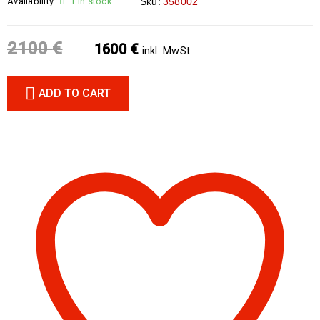
Availability:
1 in stock
Sku:
358002
2100
€
1600
€
inkl. MwSt.
ADD TO CART