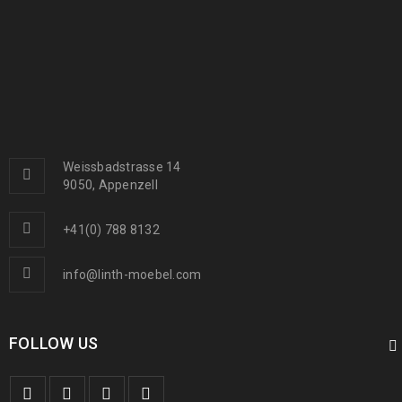
Arijana Shaal 155 x 91
439
€
1000
€
inkl. MwSt.
Arijana Shaal 126 x 85
410
€
1090
€
inkl. MwSt.
Weissbadstrasse 14
9050, Appenzell
Arijana Shaal 245 x 172
1190
€
2000
€
inkl. MwSt.
+41(0) 788 8132
info@linth-moebel.com
FOLLOW US