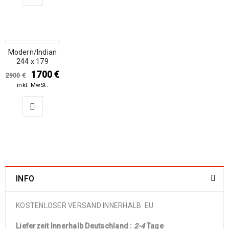
Modern/Indian
SALE
244 x 179
1700
€
2900
€
inkl. MwSt.
INFO
KOSTENLOSER VERSAND INNERHALB EU
Lieferzeit Innerhalb Deutschland :
2-4
Tage