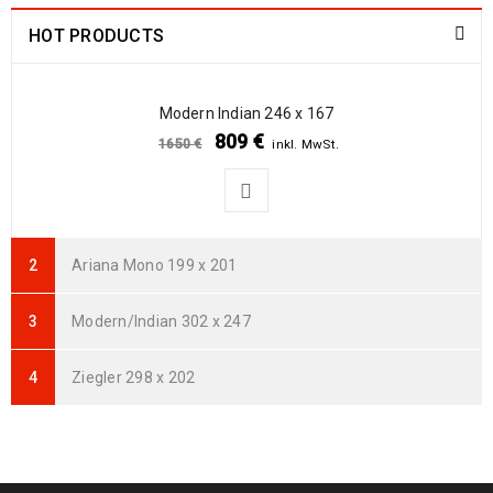
HOT PRODUCTS
Arijana Shaal 91 x 62
237
€
772
€
inkl. MwSt.
Modern Indian 246 x 167
809
€
1650
€
inkl. MwSt.
Arijana Shaal 90 x 60
235
€
765
€
inkl. MwSt.
Arijana Shaal 92 x 60
Ariana Mono 199 x 201
239
€
799
€
inkl. MwSt.
Modern/Indian 302 x 247
Arijana Shaal 121 x 82
369
€
995
€
inkl. MwSt.
Ziegler 298 x 202
Arijana Shaal 118 x 81
399
€
999
€
inkl. MwSt.