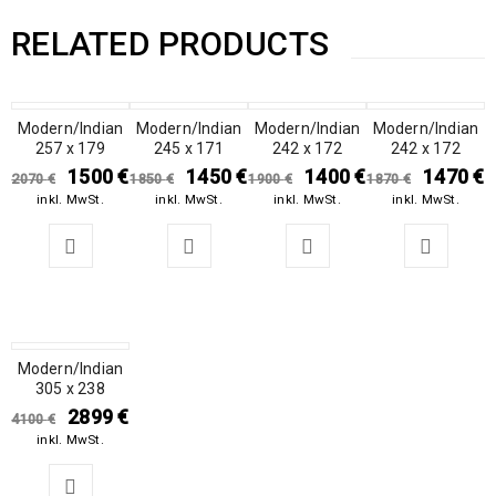
RELATED PRODUCTS
Modern/Indian
SALE
Modern/Indian
SALE
Modern/Indian
SALE
Modern/Indian
SALE
257 x 179
245 x 171
242 x 172
242 x 172
1500
€
1450
€
1400
€
1470
€
2070
€
1850
€
1900
€
1870
€
inkl. MwSt.
inkl. MwSt.
inkl. MwSt.
inkl. MwSt.
Modern/Indian
SALE
305 x 238
2899
€
4100
€
inkl. MwSt.