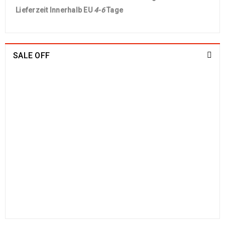
Lieferzeit Innerhalb EU
4-6
Tage
SALE OFF
China Seide Herike - Läufer 230 x 80
1109
€
2100
€
inkl. MwSt.
Arijana Shaal 201 x 152
829
€
1790
€
inkl. MwSt.
Arijana Shaal 130 x 81
499
€
1190
€
inkl. MwSt.
Arijana Shaal 92 x 57
238
€
772
€
inkl. MwSt.