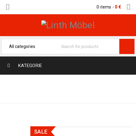
0 items
-
0
€
KATEGORIE
Home
›
Moderne Teppiche
›
Modern/Indian 246 x
170
SALE