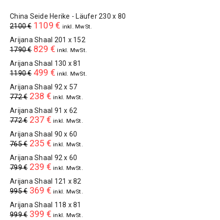
China Seide Herike - Läufer 230 x 80
1109
€
2100
€
inkl. MwSt.
Arijana Shaal 201 x 152
829
€
1790
€
inkl. MwSt.
Arijana Shaal 130 x 81
499
€
1190
€
inkl. MwSt.
Arijana Shaal 92 x 57
238
€
772
€
inkl. MwSt.
Arijana Shaal 91 x 62
237
€
772
€
inkl. MwSt.
Arijana Shaal 90 x 60
235
€
765
€
inkl. MwSt.
Arijana Shaal 92 x 60
239
€
799
€
inkl. MwSt.
Arijana Shaal 121 x 82
369
€
995
€
inkl. MwSt.
Arijana Shaal 118 x 81
399
€
999
€
inkl. MwSt.