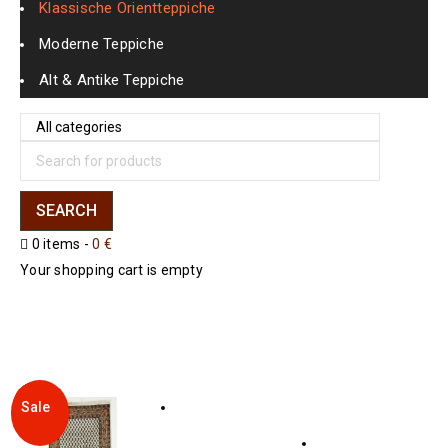
Klassische Orientteppiche
Moderne Teppiche
Alt & Antike Teppiche
0 items
-
0
€
Your shopping cart is empty
Home
›
Orientteppiche
›
Persicher Teppiche
›
Mir
Klassik Gabbeh 158 x 91
Sale
Sale
Sale
Sale
Sale
Sale
Sale