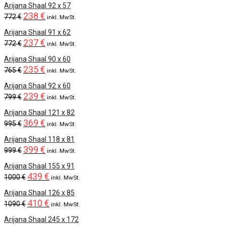
1790 €.
829 €.
price
price
Arijana Shaal 92 x 57
238
€
was:
is:
Original
Current
772
€
inkl. MwSt.
1190 €.
499 €.
price
price
Arijana Shaal 91 x 62
237
€
was:
is:
Original
Current
772
€
inkl. MwSt.
772 €.
238 €.
price
price
Arijana Shaal 90 x 60
235
€
was:
is:
Original
Current
765
€
inkl. MwSt.
772 €.
237 €.
price
price
Arijana Shaal 92 x 60
239
€
was:
is:
Original
Current
799
€
inkl. MwSt.
765 €.
235 €.
price
price
Arijana Shaal 121 x 82
369
€
was:
is:
Original
Current
995
€
inkl. MwSt.
799 €.
239 €.
price
price
Arijana Shaal 118 x 81
399
€
was:
is:
Original
Current
999
€
inkl. MwSt.
995 €.
369 €.
price
price
Arijana Shaal 155 x 91
439
€
was:
is:
Original
Current
1000
€
inkl. MwSt.
999 €.
399 €.
price
price
Arijana Shaal 126 x 85
410
€
was:
is:
Original
Current
1090
€
inkl. MwSt.
1000 €.
439 €.
price
price
Arijana Shaal 245 x 172