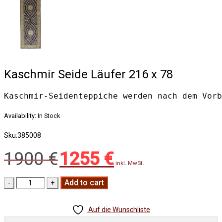
Kaschmir Seide Läufer 216 x 78
Kaschmir-Seidenteppiche werden nach dem Vorb
Availability:
In Stock
Sku:
385008
1900
€
1255
€
Original
Current
inkl. MwSt.
price
price
was:
is:
Add to cart
1900 €.
1255 €.
Auf die Wunschliste