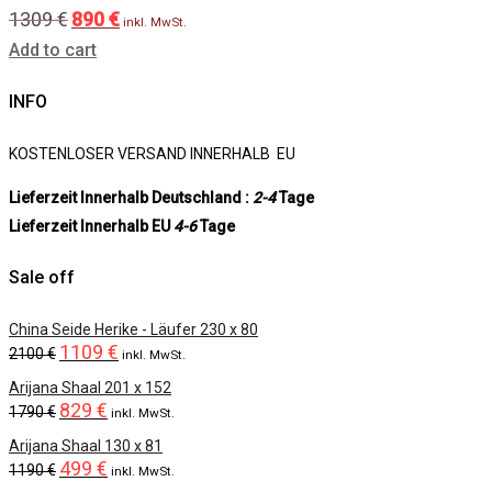
1309
€
890
€
Original
Current
inkl. MwSt.
Add to cart
price
price
was:
is:
INFO
1309 €.
890 €.
KOSTENLOSER VERSAND INNERHALB EU
Lieferzeit Innerhalb Deutschland :
2-4
Tage
Lieferzeit Innerhalb EU
4-6
Tage
Sale off
China Seide Herike - Läufer 230 x 80
1109
€
Original
Current
2100
€
inkl. MwSt.
price
price
Arijana Shaal 201 x 152
829
€
was:
is:
Original
Current
1790
€
inkl. MwSt.
2100 €.
1109 €.
price
price
Arijana Shaal 130 x 81
499
€
was:
is:
Original
Current
1190
€
inkl. MwSt.