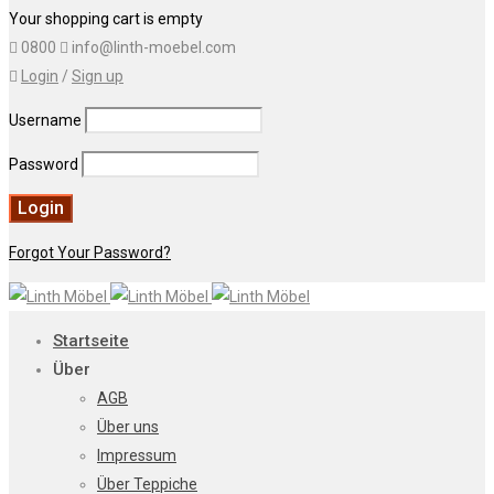
Your shopping cart is empty
0800
info@linth-moebel.com
Login
/
Sign up
Username
Password
Forgot Your Password?
Startseite
Über
AGB
Über uns
Impressum
Über Teppiche