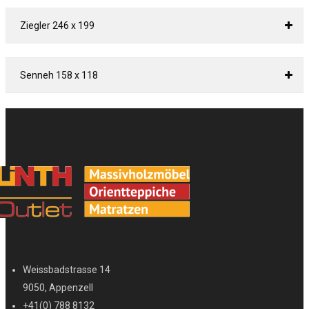
Ziegler 246 x 199
Senneh 158 x 118
Weissbadstrasse 14
9050, Appenzell
+41(0) 788 8132