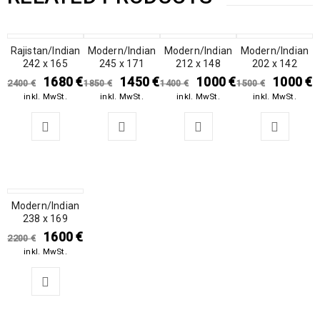
Rajistan/Indian
SALE
Modern/Indian
SALE
Modern/Indian
SALE
Modern/Indian
SALE
242 x 165
245 x 171
212 x 148
202 x 142
1680
€
1450
€
1000
€
1000
€
2400
€
1850
€
1400
€
1500
€
inkl. MwSt.
inkl. MwSt.
inkl. MwSt.
inkl. MwSt.
Modern/Indian
SALE
238 x 169
1600
€
2200
€
inkl. MwSt.