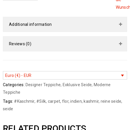
Wunsch
Additional information
Reviews (0)
Euro (€) - EUR
Categories:
Designer Teppiche
,
Exklusive Seide
,
Moderne
Teppiche
Tags:
#Kaschmir
,
#Silk
,
carpet
,
flor
,
indien
,
kashmir
,
reine seide
,
seide
RELATED PRODUCTS