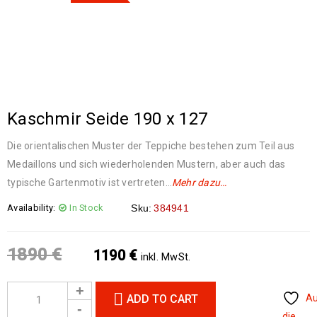
Kaschmir Seide 190 x 127
Die orientalischen Muster der Teppiche bestehen zum Teil aus
Medaillons und sich wiederholenden Mustern, aber auch das
typische Gartenmotiv ist vertreten…
Mehr dazu…
Availability:
In Stock
Sku:
384941
1890
€
1190
€
inkl. MwSt.
ADD TO CART
A
die