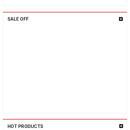
SALE OFF
China Seide Herike - Läufer 230 x 80
1109
€
2100
€
inkl. MwSt.
Arijana Shaal 201 x 152
829
€
1790
€
inkl. MwSt.
Arijana Shaal 130 x 81
499
€
1190
€
inkl. MwSt.
Arijana Shaal 92 x 57
238
€
772
€
inkl. MwSt.
HOT PRODUCTS