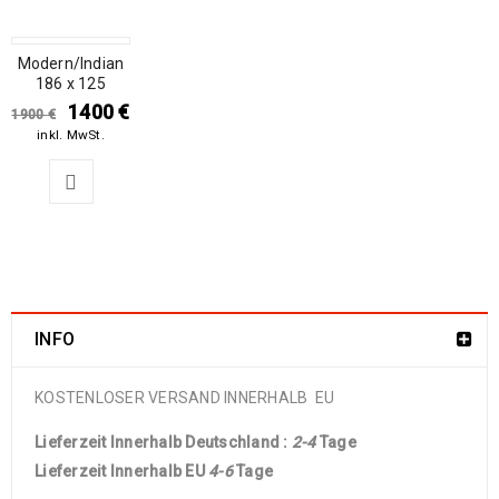
Modern/Indian
SALE
186 x 125
1400
€
1900
€
inkl. MwSt.
INFO
KOSTENLOSER VERSAND INNERHALB EU
Lieferzeit Innerhalb Deutschland :
2-4
Tage
Lieferzeit Innerhalb EU
4-6
Tage