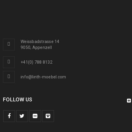
439
€
1000
€
inkl. MwSt.
Arijana Shaal 126 x 85
410
€
1090
€
inkl. MwSt.
Weissbadstrasse 14
9050, Appenzell
Arijana Shaal 245 x 172
1190
€
2000
€
inkl. MwSt.
+41(0) 788 8132
info@linth-moebel.com
FOLLOW US