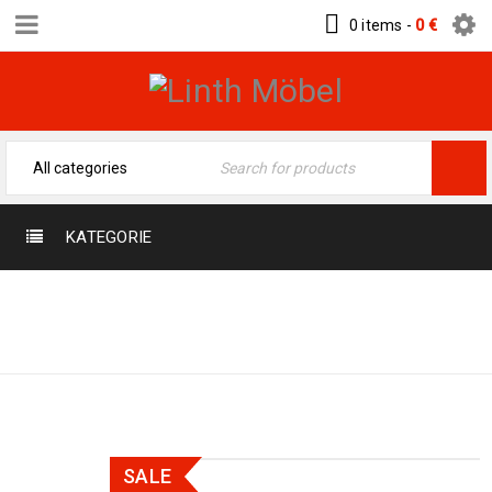
0 items
-
0
€
KATEGORIE
Home
›
Orientteppiche
›
Exklusive Seide
›
Kaschmir Seide 190 x 127
SALE