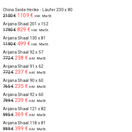
China Seide Herike - Läufer 230 x 80
1109
€
2100
€
inkl. MwSt.
Arijana Shaal 201 x 152
829
€
1790
€
inkl. MwSt.
Arijana Shaal 130 x 81
499
€
1190
€
inkl. MwSt.
Arijana Shaal 92 x 57
238
€
772
€
inkl. MwSt.
Arijana Shaal 91 x 62
237
€
772
€
inkl. MwSt.
Arijana Shaal 90 x 60
235
€
765
€
inkl. MwSt.
Arijana Shaal 92 x 60
239
€
799
€
inkl. MwSt.
Arijana Shaal 121 x 82
369
€
995
€
inkl. MwSt.
Arijana Shaal 118 x 81
399
€
999
€
inkl. MwSt.