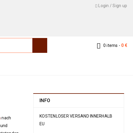
Login
/
Sign up
0 items
-
0
€
den & Dorf
›
Balutsch Afghan ,,War Rug” 210 x 117
INFO
KOSTENLOSER VERSAND INNERHALB
n
nach
EU
 und