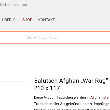
linth-moebel.com
ÜBER
SHOP
KONTAKT
Home
›
Orientteppiche
›
Noma
Balutsch Afghan ,,War Rug”
210 x 117
Diese Art von Teppichen werden in
Afghanista
Traditioneneller Art geknüpft, deren Ursprünge