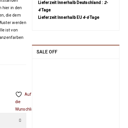
entstanden
Lieferzeit Innerhalb Deutschland :
2-
 hier in den
4
Tage
en, die dem
Lieferzeit Innerhalb EU
4-6
Tage
Muster werden
le ist von
flanzenfarben
SALE OFF
China Seide Herike -
Läufer 230 x 80
1109
€
2100
€
inkl.
MwSt.
Auf
die
Arijana Shaal 201 x
152
Wunschliste
829
€
1790
€
inkl.
MwSt.