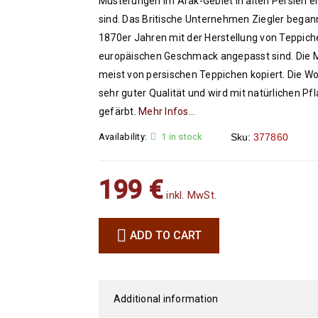
Musterungen im Arak-Gebiet in alten Persien 
sind. Das Britische Unternehmen Ziegler begann
1870er Jahren mit der Herstellung von Teppich
europäischen Geschmack angepasst sind. Die 
meist von persischen Teppichen kopiert. Die Wol
sehr guter Qualität und wird mit natürlichen P
gefärbt.
Mehr Infos…
Availability:
1 in stock
Sku:
377860
199
€
inkl. MwSt.
ADD TO CART
Additional information