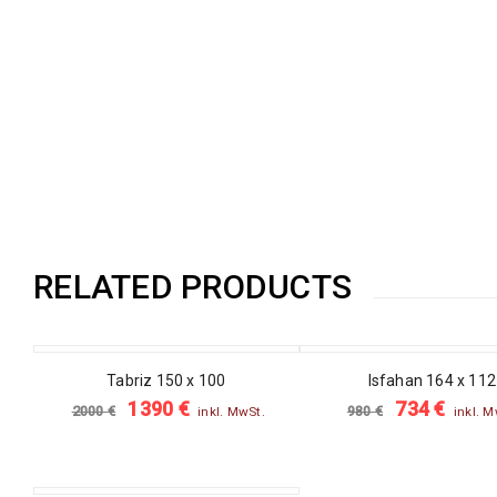
RELATED PRODUCTS
SALE
SALE
Tabriz 150 x 100
Isfahan 164 x 112
1390
€
734
€
2000
€
980
€
inkl. MwSt.
inkl. M