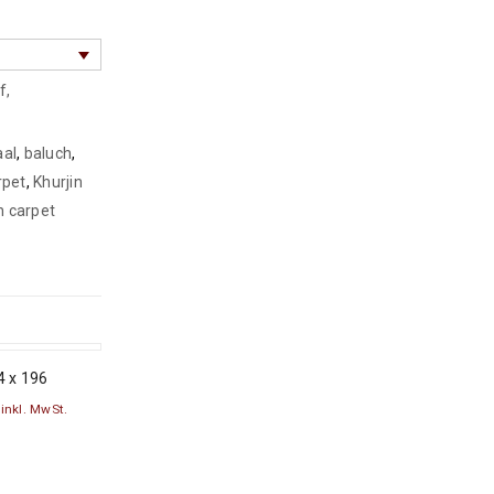
1190
€
2000
€
inkl.
MwSt.
f
,
aal
,
baluch
,
rpet
,
Khurjin
n carpet
4 x 196
inkl. MwSt.