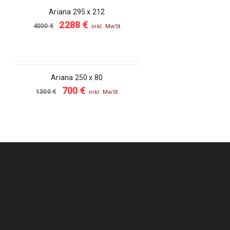
SALE
Ariana 295 x 212
2288
€
4000
€
inkl. MwSt.
SALE
Ariana 250 x 80
700
€
1300
€
inkl. MwSt.