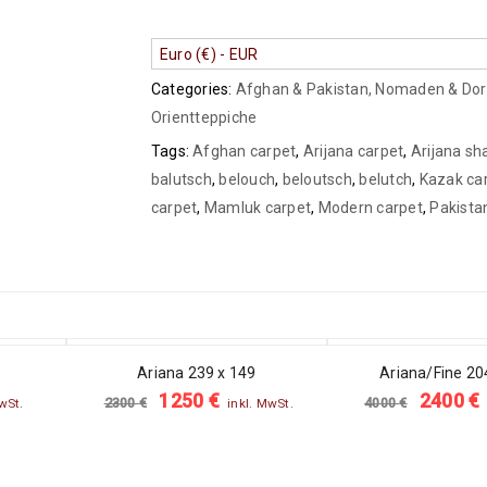
Euro (€) - EUR
Categories:
Afghan & Pakistan
,
Nomaden & Dor
Orientteppiche
Tags:
Afghan carpet
,
Arijana carpet
,
Arijana sh
balutsch
,
belouch
,
beloutsch
,
belutch
,
Kazak ca
carpet
,
Mamluk carpet
,
Modern carpet
,
Pakista
SALE
SALE
Ariana 239 x 149
Ariana/Fine 20
1250
€
2400
€
2300
€
4000
€
wSt.
inkl. MwSt.