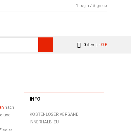
Login
/
Sign up
0 items
-
0
€
Afghan & Pakistan
›
Arijana Shaal 158 x 91
INFO
an
nach
KOSTENLOSER VERSAND
ge und
INNERHALB EU
Ziegler