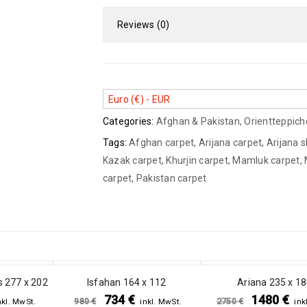
Reviews (0)
Euro (€) - EUR
Categories:
Afghan & Pakistan
,
Orientteppich
Tags:
Afghan carpet
,
Arijana carpet
,
Arijana s
Kazak carpet
,
Khurjin carpet
,
Mamluk carpet
,
carpet
,
Pakistan carpet
SALE
SALE
 277 x 202
Isfahan 164 x 112
Ariana 235 x 1
734
€
1480
€
980
€
2750
€
nkl. MwSt.
inkl. MwSt.
ink