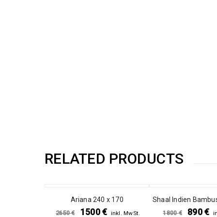
RELATED PRODUCTS
SALE
SALE
Ariana 240 x 170
Shaal Indien Bambus
1500
€
890
€
2650
€
1800
€
inkl. MwSt.
i