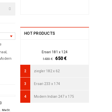
Arijana Shaal 130
x 81
499
€
1190
€
inkl. MwSt.
HOT PRODUCTS
e
Arijana Shaal 92 x
57
haal
,
Ersari 181 x 124
238
€
772
€
inkl.
650
€
Modern
1430
€
MwSt.
ziegler 182 x 62
Arijana Shaal 91 x
62
Ersari 233 x 174
237
€
772
€
inkl.
MwSt.
Modern Indian 247 x 175
80
Arijana Shaal 90 x
l. MwSt.
60