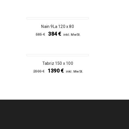
SALE
Nain 9La 120 x 80
384
€
585
€
inkl. MwSt.
SALE
Tabriz 150 x 100
1390
€
2000
€
inkl. MwSt.