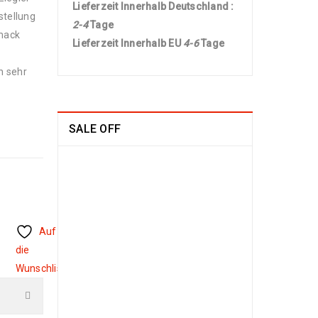
Lieferzeit Innerhalb Deutschland :
stellung
2-4
Tage
mack
Lieferzeit Innerhalb EU
4-6
Tage
n sehr
SALE OFF
China Seide
Herike - Läufer
230 x 80
1109
€
2100
€
inkl. MwSt.
Auf
die
Arijana Shaal 201
Wunschliste
x 152
829
€
1790
€
inkl. MwSt.