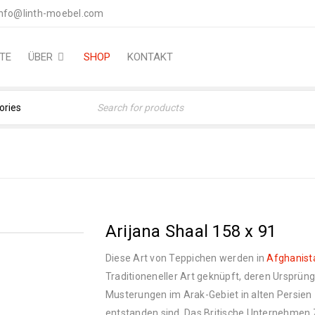
nfo@linth-moebel.com
TE
ÜBER
SHOP
KONTAKT
Home
›
Orientteppiche
›
Arijana Shaal 158 x 91
Diese Art von Teppichen werden in
Afghanist
Traditioneneller Art geknüpft, deren Ursprün
Musterungen im Arak-Gebiet in alten Persien
entstanden sind. Das Britische Unternehmen 