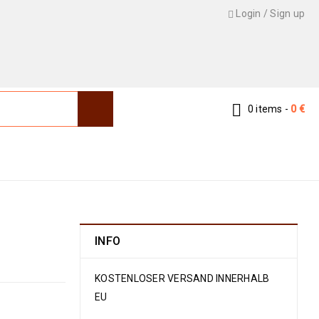
Login
/
Sign up
0 items
-
0
€
eppiche
›
Persicher Teppiche
›
Qashqai 195 x 148
INFO
KOSTENLOSER VERSAND INNERHALB
EU