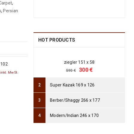
 Carpet
,
Arijana Shaal 130 x 81
s
,
Persian
499
€
1190
€
inkl.
MwSt.
HOT PRODUCTS
Arijana Shaal 92 x 57
238
€
772
€
inkl. MwSt.
ziegler 151 x 58
 102
Arijana Shaal 91 x 62
300
€
590
€
inkl. MwSt.
237
€
772
€
inkl. MwSt.
Super Kazak 169 x 126
Arijana Shaal 90 x 60
235
€
Berber/Shaggy 266 x 177
765
€
inkl. MwSt.
Modern/Indian 246 x 170
Arijana Shaal 92 x 60
239
€
799
€
inkl. MwSt.