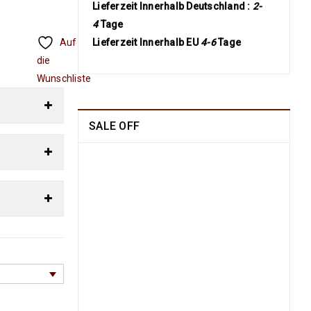
Lieferzeit Innerhalb Deutschland :
2-
4
Tage
Auf
Lieferzeit Innerhalb EU
4-6
Tage
die
Wunschliste
SALE OFF
China Seide Herike -
Läufer 230 x 80
1109
€
2100
€
inkl.
MwSt.
Arijana Shaal 201 x
152
829
€
1790
€
inkl.
MwSt.