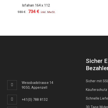
SALE
Isfahan 164 x 112
734
€
980
€
inkl. MwSt.
Sicher 
Bezahle
Sicher mit SS
Weissbadstrasse 14
9050, Appenzell
Käuferschutz
Schnelle Lief
+41(0) 788 8132
30 Tage Wider