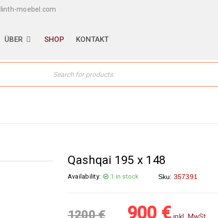
linth-moebel.com
ÜBER
SHOP
KONTAKT
Home
›
Orientt
Qashqai 195 x 148
Availability:
1 in stock
Sku:
357391
900
€
1200
€
inkl. MwSt.