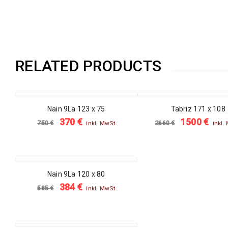
RELATED PRODUCTS
SALE
SALE
Nain 9La 123 x 75
Tabriz 171 x 108
370
€
1500
€
750
€
2660
€
inkl. MwSt.
inkl.
SALE
Nain 9La 120 x 80
384
€
585
€
inkl. MwSt.