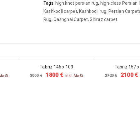
Tags:
high knot persian rug
,
high-class Persian
Kashkooli carpet
,
Kashkooli rug
,
Persian Carpet
Rug
,
Qashghai Carpet
,
Shiraz carpet
SALE
SALE
Tabriz 146 x 103
Tabriz 157 x
1800
€
2100
€
3000
€
2720
€
 MwSt.
inkl. MwSt.