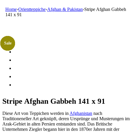
Home
›
Orientteppiche
›
Afghan & Pakistan
›
Stripe Afghan Gabbeh
141 x 91
Sale
Sale
Sale
Sale
Sale
Sale
Sale
Stripe Afghan Gabbeh 141 x 91
Diese Art von Teppichen werden in
Afghanistan
nach
Traditioneneller Art geknüpft, deren Ursprünge und Musterungen im
Arak-Gebiet in alten Persien entstanden sind. Das Britische
Unternehmen Ziegler begann hier in den 1870er Jahren mit der