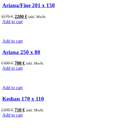
Ariana/Fine 201 x 150
Original
Current
3270
€
2200
€
inkl. MwSt.
price
price
Add to cart
was:
is:
3270 €.
2200 €.
Add to cart
Ariana 250 x 80
Original
Current
1300
€
700
€
inkl. MwSt.
price
price
Add to cart
was:
is:
1300 €.
700 €.
Add to cart
Keshan 170 x 110
Original
Current
1200
€
710
€
inkl. MwSt.
price
price
Add to cart
was:
is:
1200 €.
710 €.