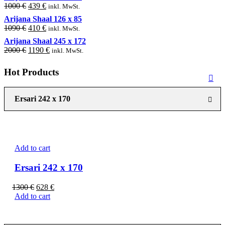
was:
is:
Original
Current
1000
€
439
€
inkl. MwSt.
999 €.
399 €.
price
price
Arijana Shaal 126 x 85
was:
is:
Original
Current
1090
€
410
€
inkl. MwSt.
1000 €.
439 €.
price
price
Arijana Shaal 245 x 172
was:
is:
Original
Current
2000
€
1190
€
inkl. MwSt.
1090 €.
410 €.
price
price
was:
is:
Hot Products
2000 €.
1190 €.
Ersari 242 x 170
Add to cart
Ersari 242 x 170
Original
Current
1300
€
628
€
price
price
Add to cart
was:
is:
1300 €.
628 €.