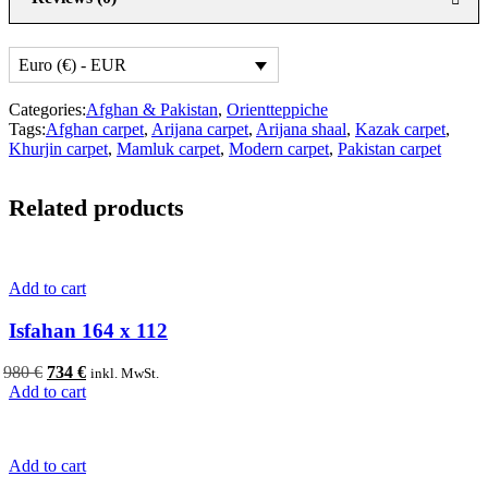
Euro (€) - EUR
Categories:
Afghan & Pakistan
,
Orientteppiche
Tags:
Afghan carpet
,
Arijana carpet
,
Arijana shaal
,
Kazak carpet
,
Khurjin carpet
,
Mamluk carpet
,
Modern carpet
,
Pakistan carpet
Related products
Add to cart
Isfahan 164 x 112
Original
Current
980
€
734
€
inkl. MwSt.
price
price
Add to cart
was:
is:
980 €.
734 €.
Add to cart