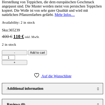
Herstellung von Teppichen, die dem europäischen Geschmack
angepasst sind. Die Muster werden meist von persischen Teppichen
kopiert. Die Wolle ist von sehr guter Qualität und wird mit
natürlichen Pflanzenfarben gefärbt.
Mehr Infos…
Availability:
2 in stock
Sku:
365239
Original
Current
400
€
110
€
inkl. MwSt.
price
price
was:
is:
2 in stock
400 €.
110 €.
Add to cart
Auf die Wunschliste
Additional information
Reviews (0)