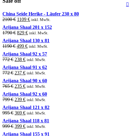
Sale off
China Seide Herike - Läufer 230 x 80
Original
Current
2100
€
1109
€
inkl. MwSt.
price
price
Arijana Shaal 201 x 152
was:
is:
Original
Current
1790
€
829
€
inkl. MwSt.
2100 €.
1109 €.
price
price
Arijana Shaal 130 x 81
was:
is:
Original
Current
1190
€
499
€
inkl. MwSt.
1790 €.
829 €.
price
price
Arijana Shaal 92 x 57
was:
is:
Original
Current
772
€
238
€
inkl. MwSt.
1190 €.
499 €.
price
price
Arijana Shaal 91 x 62
was:
is:
Original
Current
772
€
237
€
inkl. MwSt.
772 €.
238 €.
price
price
Arijana Shaal 90 x 60
was:
is:
Original
Current
765
€
235
€
inkl. MwSt.
772 €.
237 €.
price
price
Arijana Shaal 92 x 60
was:
is:
Original
Current
799
€
239
€
inkl. MwSt.
765 €.
235 €.
price
price
Arijana Shaal 121 x 82
was:
is:
Original
Current
995
€
369
€
inkl. MwSt.
799 €.
239 €.
price
price
Arijana Shaal 118 x 81
was:
is:
Original
Current
999
€
399
€
inkl. MwSt.
995 €.
369 €.
price
price
Arijana Shaal 155 x 91