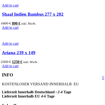
Add to cart
Shaal Indien Bambus 277 x 202
Original
Current
1800
€
890
€
inkl. MwSt.
price
price
Add to cart
was:
is:
1800 €.
890 €.
Add to cart
Ariana 239 x 149
Original
Current
2300
€
1250
€
inkl. MwSt.
price
price
Add to cart
was:
is:
2300 €.
1250 €.
INFO
KOSTENLOSER VERSAND INNERHALB EU
Lieferzeit Innerhalb Deutschland :
2-4
Tage
Lieferzeit Innerhalb EU
4-6
Tage