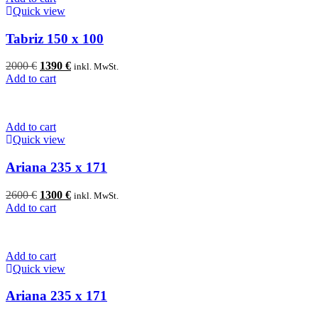
Quick view
Tabriz 150 x 100
Original
Current
2000
€
1390
€
inkl. MwSt.
price
price
Add to cart
was:
is:
2000 €.
1390 €.
Add to cart
Quick view
Ariana 235 x 171
Original
Current
2600
€
1300
€
inkl. MwSt.
price
price
Add to cart
was:
is:
2600 €.
1300 €.
Add to cart
Quick view
Ariana 235 x 171