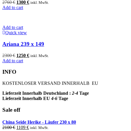
Original
Current
2760
€
1300
€
inkl. MwSt.
price
price
Add to cart
was:
is:
2760 €.
1300 €.
Add to cart
Quick view
Ariana 239 x 149
Original
Current
2300
€
1250
€
inkl. MwSt.
price
price
Add to cart
was:
is:
2300 €.
1250 €.
INFO
KOSTENLOSER VERSAND INNERHALB EU
Lieferzeit Innerhalb Deutschland :
2-4
Tage
Lieferzeit Innerhalb EU
4-6
Tage
Sale off
China Seide Herike - Läufer 230 x 80
Original
Current
2100
€
1109
€
inkl. MwSt.