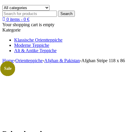
0 items
-
0
€
Your shopping cart is empty
Kategorie
Klassische Orientteppiche
Moderne Teppiche
Alt & Antike Teppiche
Home
›
Orientteppiche
›
Afghan & Pakistan
›
Afghan Stripe 118 x 86
Sale
Sale
Sale
Sale
Sale
Sale
Sale