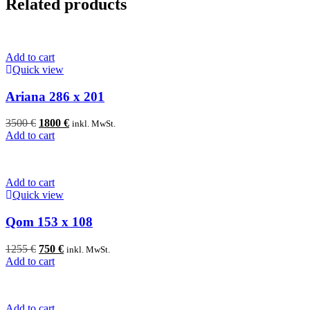
Related products
Add to cart
Quick view
Ariana 286 x 201
Original
Current
3500
€
1800
€
inkl. MwSt.
price
price
Add to cart
was:
is:
3500 €.
1800 €.
Add to cart
Quick view
Qom 153 x 108
Original
Current
1255
€
750
€
inkl. MwSt.
price
price
Add to cart
was:
is:
1255 €.
750 €.
Add to cart