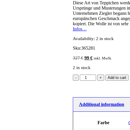
Diese Art von Teppichen werd
Ursprünge und Musterungen im A
Unternehmen Ziegler begann hi
europäischen Geschmack angepa
kopiert. Die Wolle ist von sehr
Infos…
Availability:
2 in stock
Sku:
365281
Original
Current
327
€
99
€
inkl. MwSt.
price
price
2 in stock
was:
is:
327 €.
99 €.
Add to cart
Additional information
Farbe