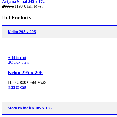
Arijana Shaal 245 x 172
was:
is:
Original
Current
2000
€
1190
€
inkl. MwSt.
1090 €.
410 €.
price
price
was:
is:
Hot Products
2000 €.
1190 €.
Kelim 295 x 206
Add to cart
Quick view
Kelim 295 x 206
Original
Current
1150
€
800
€
inkl. MwSt.
price
price
Add to cart
was:
is:
1150 €.
800 €.
Modern indien 185 x 185