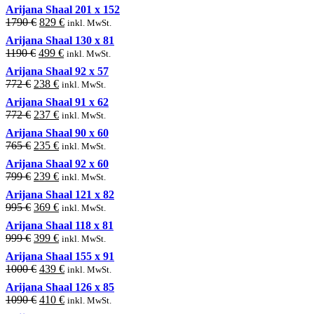
price
price
Arijana Shaal 201 x 152
was:
is:
Original
Current
1790
€
829
€
inkl. MwSt.
2100 €.
1109 €.
price
price
Arijana Shaal 130 x 81
was:
is:
Original
Current
1190
€
499
€
inkl. MwSt.
1790 €.
829 €.
price
price
Arijana Shaal 92 x 57
was:
is:
Original
Current
772
€
238
€
inkl. MwSt.
1190 €.
499 €.
price
price
Arijana Shaal 91 x 62
was:
is:
Original
Current
772
€
237
€
inkl. MwSt.
772 €.
238 €.
price
price
Arijana Shaal 90 x 60
was:
is:
Original
Current
765
€
235
€
inkl. MwSt.
772 €.
237 €.
price
price
Arijana Shaal 92 x 60
was:
is:
Original
Current
799
€
239
€
inkl. MwSt.
765 €.
235 €.
price
price
Arijana Shaal 121 x 82
was:
is:
Original
Current
995
€
369
€
inkl. MwSt.
799 €.
239 €.
price
price
Arijana Shaal 118 x 81
was:
is:
Original
Current
999
€
399
€
inkl. MwSt.
995 €.
369 €.
price
price
Arijana Shaal 155 x 91
was:
is:
Original
Current
1000
€
439
€
inkl. MwSt.
999 €.
399 €.
price
price
Arijana Shaal 126 x 85
was:
is:
Original
Current
1090
€
410
€
inkl. MwSt.
1000 €.
439 €.
price
price