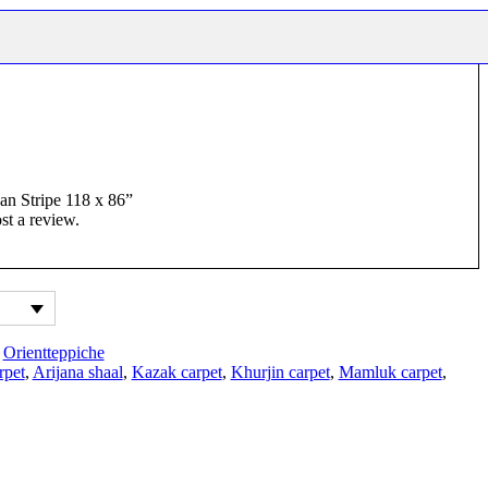
han Stripe 118 x 86”
st a review.
,
Orientteppiche
rpet
,
Arijana shaal
,
Kazak carpet
,
Khurjin carpet
,
Mamluk carpet
,