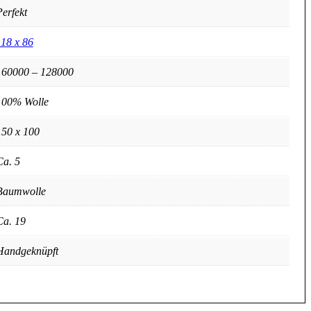
erfekt
118 x 86
160000 – 128000
100% Wolle
150 x 100
Ca. 5
Baumwolle
Ca. 19
Handgeknüpft