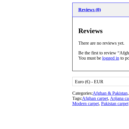
Reviews (0)
Reviews
There are no reviews yet.
Be the first to review “Afg
You must be
logged in
to po
Euro (€) - EUR
Categories:
Afghan & Pakistan
Tags:
Afghan carpet
,
Arijana ca
Modern carpet
,
Pakistan carpet