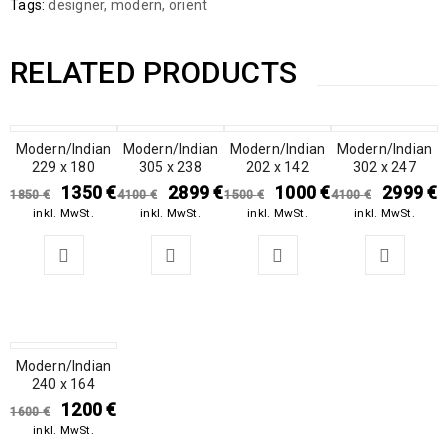
Tags:
designer
,
modern
,
orient
RELATED PRODUCTS
Modern/Indian
SALE
Modern/Indian
SALE
Modern/Indian
SALE
Modern/Indian
SALE
229 x 180
305 x 238
202 x 142
302 x 247
1350
€
2899
€
1000
€
2999
€
1850
€
4100
€
1500
€
4100
€
inkl. MwSt.
inkl. MwSt.
inkl. MwSt.
inkl. MwSt.
Modern/Indian
SALE
240 x 164
1200
€
1600
€
inkl. MwSt.