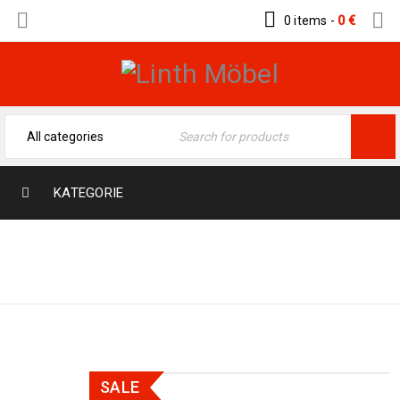
0 items
-
0
€
KATEGORIE
Home
›
Moderne Teppiche
›
Designer Teppiche
›
Ziegler 285 x 202
SALE