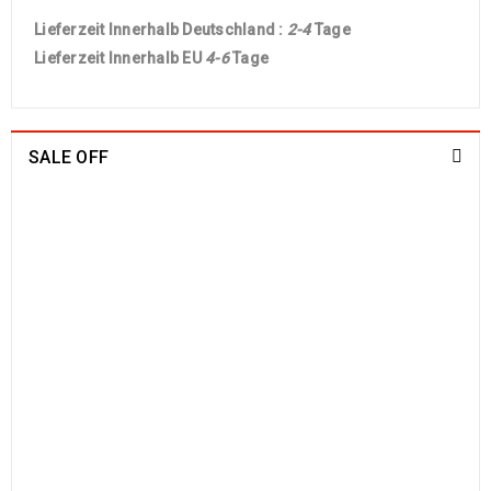
Lieferzeit Innerhalb Deutschland :
2-4
Tage
Lieferzeit Innerhalb EU
4-6
Tage
SALE OFF
China Seide Herike - Läufer 230 x 80
1109
€
2100
€
inkl. MwSt.
Arijana Shaal 201 x 152
829
€
1790
€
inkl. MwSt.
Arijana Shaal 130 x 81
499
€
1190
€
inkl. MwSt.