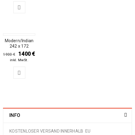
Modern/Indian
SALE
242 x 172
1400
€
1900
€
inkl. MwSt.
INFO
KOSTENLOSER VERSAND INNERHALB EU