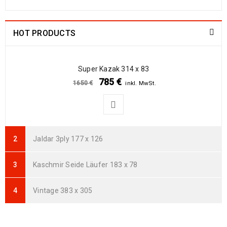
Arijana Shaal 92 x 57
238
€
772
€
inkl. MwSt.
HOT PRODUCTS
Arijana Shaal 91 x 62
237
€
772
€
inkl. MwSt.
Super Kazak 314 x 83
785
€
1650
€
inkl. MwSt.
Arijana Shaal 90 x 60
235
€
765
€
inkl. MwSt.
Arijana Shaal 92 x 60
Jaldar 3ply 177 x 126
239
€
799
€
inkl. MwSt.
Kaschmir Seide Läufer 183 x 78
Arijana Shaal 121 x 82
369
€
995
€
inkl. MwSt.
Vintage 383 x 305
Arijana Shaal 118 x 81