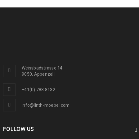
399
€
999
€
inkl. MwSt.
Arijana Shaal 155 x 91
439
€
1000
€
inkl. MwSt.
Arijana Shaal 126 x 85
410
€
1090
€
inkl. MwSt.
Weissbadstrasse 14
9050, Appenzell
Arijana Shaal 245 x 172
1190
€
2000
€
inkl. MwSt.
+41(0) 788 8132
info@linth-moebel.com
FOLLOW US