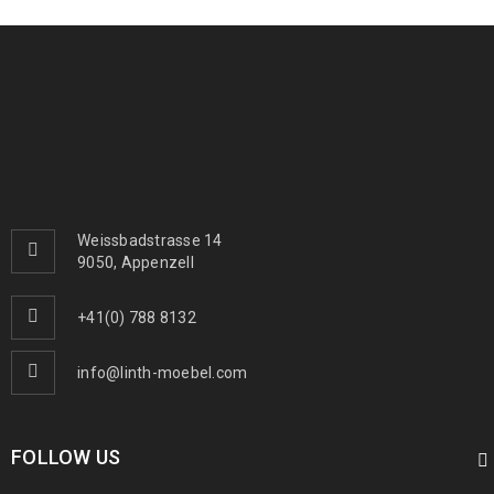
399
€
999
€
inkl. MwSt.
Arijana Shaal 155 x 91
439
€
1000
€
inkl. MwSt.
Arijana Shaal 126 x 85
410
€
1090
€
inkl. MwSt.
Weissbadstrasse 14
9050, Appenzell
Arijana Shaal 245 x 172
1190
€
2000
€
inkl. MwSt.
+41(0) 788 8132
info@linth-moebel.com
FOLLOW US