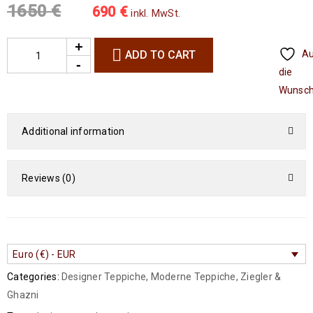
1650
€
690
€
inkl. MwSt.
ADD TO CART
A
die
Wunsch
Additional information
Reviews (0)
Euro (€) - EUR
Categories:
Designer Teppiche
,
Moderne Teppiche
,
Ziegler &
Ghazni