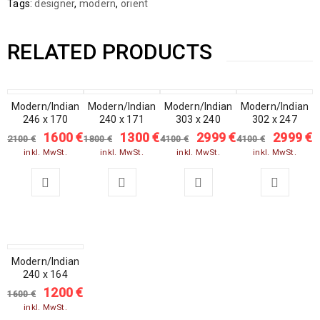
Tags:
designer
,
modern
,
orient
RELATED PRODUCTS
Modern/Indian
SALE
Modern/Indian
SALE
Modern/Indian
SALE
Modern/Indian
SALE
246 x 170
240 x 171
303 x 240
302 x 247
1600
€
1300
€
2999
€
2999
€
2100
€
1800
€
4100
€
4100
€
inkl. MwSt.
inkl. MwSt.
inkl. MwSt.
inkl. MwSt.
Modern/Indian
SALE
240 x 164
1200
€
1600
€
inkl. MwSt.