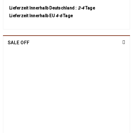
Lieferzeit Innerhalb Deutschland :
2-4
Tage
Lieferzeit Innerhalb EU
4-6
Tage
SALE OFF
China Seide Herike - Läufer 230 x 80
1109
€
2100
€
inkl. MwSt.
Arijana Shaal 201 x 152
829
€
1790
€
inkl. MwSt.
Arijana Shaal 130 x 81
499
€
1190
€
inkl. MwSt.