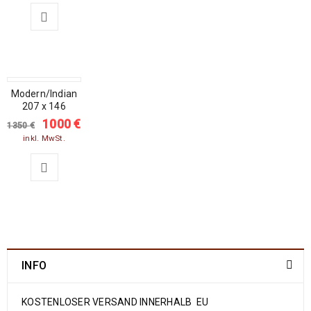
Modern/Indian
SALE
207 x 146
1000
€
1350
€
inkl. MwSt.
INFO
KOSTENLOSER VERSAND INNERHALB EU