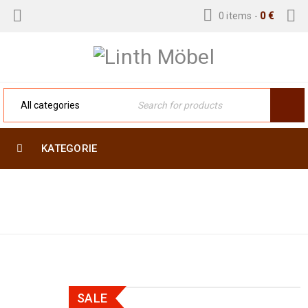
0 items
-
0
€
KATEGORIE
Home
›
Moderne Teppiche
›
Designer Teppiche
›
Modern Indian 239 x 167
SALE