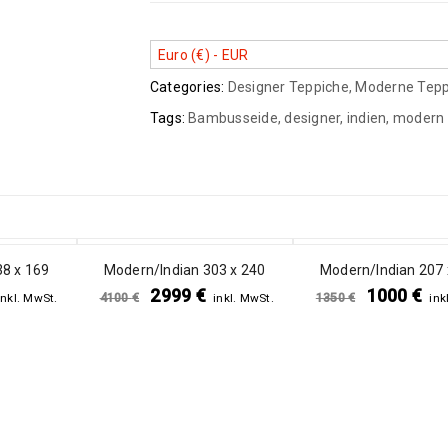
Euro (€) - EUR
Categories:
Designer Teppiche
,
Moderne Tepp
Tags:
Bambusseide
,
designer
,
indien
,
modern
SALE
SALE
8 x 169
Modern/Indian 303 x 240
Modern/Indian 207 
2999
€
1000
€
4100
€
1350
€
inkl. MwSt.
inkl. MwSt.
ink