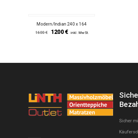
SALE
Modern/Indian 240 x 164
1200
€
1600
€
inkl. MwSt.
Siche
Beza
Sicher m
Käufersc