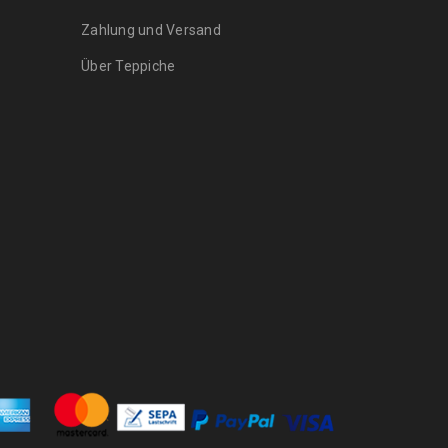
Arijana Shaal 155
Zahlung und Versand
x 91
Über Teppiche
439
€
1000
€
inkl. MwSt.
Arijana Shaal 126
x 85
410
€
1090
€
inkl. MwSt.
Arijana Shaal 245
x 172
1190
€
2000
€
inkl. MwSt.