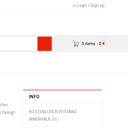
Login
/
Sign up
0 items
-
0
€
e
›
Designer Teppiche
›
Modern 293 x 198
INFO
pfter
KOSTENLOSER VERSAND
m Design
INNERHALB EU