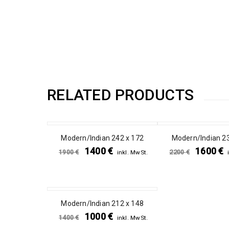
RELATED PRODUCTS
SALE
SALE
Modern/Indian 242 x 172
Modern/Indian 23
1400
€
1600
€
1900
€
2200
€
inkl. MwSt.
SALE
Modern/Indian 212 x 148
1000
€
1400
€
inkl. MwSt.