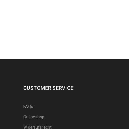
235
€
765
€
inkl.
MwSt.
Arijana Shaal 92 x
60
239
€
799
€
inkl.
MwSt.
Arijana Shaal 121
x 82
369
€
995
€
inkl.
MwSt.
CUSTOMER SERVICE
Arijana Shaal 118
x 81
FAQs
399
€
999
€
inkl.
Onlineshop
MwSt.
Widerrufsrecht