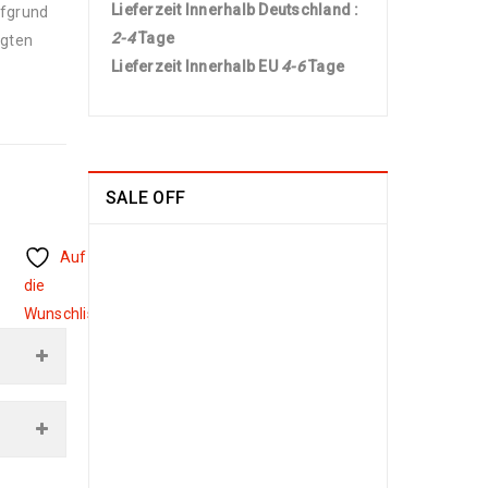
Lieferzeit Innerhalb Deutschland :
ufgrund
2-4
Tage
igten
Lieferzeit Innerhalb EU
4-6
Tage
SALE OFF
China Seide
Auf
Herike - Läufer
die
230 x 80
Wunschliste
1109
€
2100
€
inkl. MwSt.
Arijana Shaal 201
x 152
829
€
1790
€
inkl. MwSt.