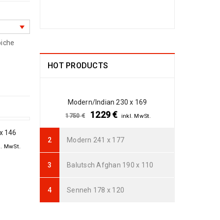
Arijana Shaal 130
x 81
iche
499
€
1190
€
inkl. MwSt.
HOT PRODUCTS
Arijana Shaal 92 x
57
Modern/Indian 230 x 169
238
€
772
€
inkl.
1229
€
1750
€
inkl. MwSt.
MwSt.
x 146
Modern 241 x 177
l. MwSt.
Arijana Shaal 91 x
62
Balutsch Afghan 190 x 110
237
€
772
€
inkl.
MwSt.
Senneh 178 x 120
Arijana Shaal 90 x
60