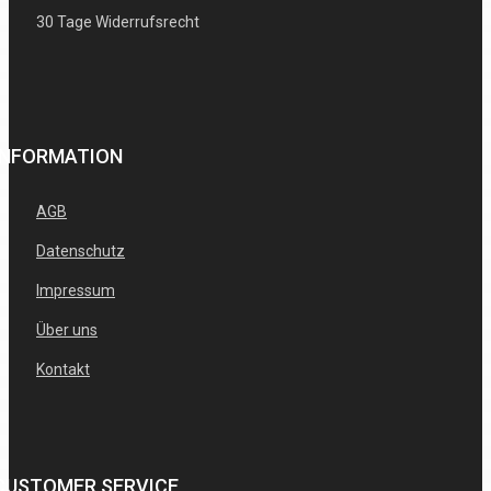
30 Tage Widerrufsrecht
INFORMATION
AGB
Datenschutz
Impressum
Über uns
Kontakt
CUSTOMER SERVICE