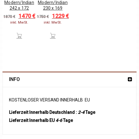
Modern/Indian
Modern/Indian
242 x 172
230 x 169
1470
€
1229
€
Original
Current
Original
Current
1870
€
1750
€
price
price
price
price
inkl. MwSt.
inkl. MwSt.
was:
is:
was:
is:
1870 €.
1470 €.
1750 €.
1229 €.
INFO
KOSTENLOSER VERSAND INNERHALB EU
Lieferzeit Innerhalb Deutschland :
2-4
Tage
Lieferzeit Innerhalb EU
4-6
Tage