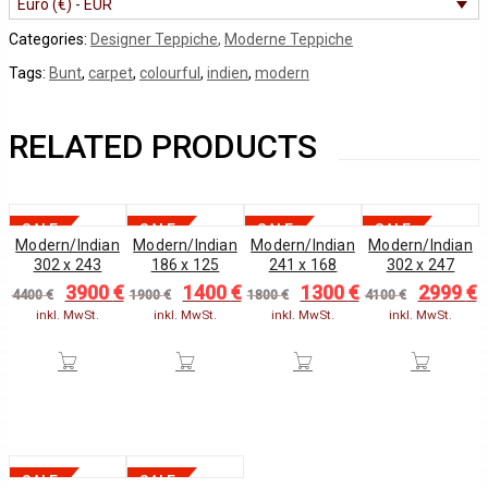
Euro (€) - EUR
Categories:
Designer Teppiche
,
Moderne Teppiche
Tags:
Bunt
,
carpet
,
colourful
,
indien
,
modern
RELATED PRODUCTS
SALE
SALE
SALE
SALE
Modern/Indian
Modern/Indian
Modern/Indian
Modern/Indian
302 x 243
186 x 125
241 x 168
302 x 247
3900
€
1400
€
1300
€
2999
€
Original
Current
Original
Current
Original
Current
Original
C
4400
€
1900
€
1800
€
4100
€
price
price
price
price
price
price
price
p
inkl. MwSt.
inkl. MwSt.
inkl. MwSt.
inkl. MwSt.
was:
is:
was:
is:
was:
is:
was:
i
4400 €.
3900 €.
1900 €.
1400 €.
1800 €.
1300 €.
4100 €.
2
SALE
SALE