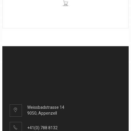
was:
is:
1408 €.
704 €.
Weissbadstrasse 14
9050, Appenzell
+41(0) 788 8132