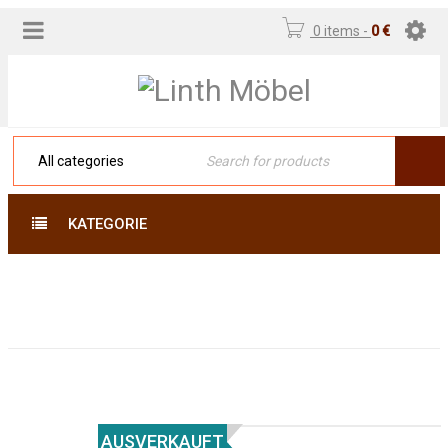
0 items
-
0
€
KATEGORIE
Home
›
Moderne Teppiche
›
Designer Teppiche
›
Modern 247 x 17
AUSVERKAUFT