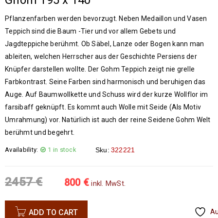
Ghom 195 x 140
Pflanzenfarben werden bevorzugt. Neben Medaillon und Vasen
Teppich sind die Baum -Tier und vor allem Gebets und
Jagdteppiche berühmt. Ob Säbel, Lanze oder Bogen kann man
ableiten, welchen Herrscher aus der Geschichte Persiens der
Knüpfer darstellen wollte. Der Gohm Teppich zeigt nie grelle
Farbkontrast. Seine Farben sind harmonisch und beruhigen das
Auge. Auf Baumwollkette und Schuss wird der kurze Wollflor im
farsibaff geknüpft. Es kommt auch Wolle mit Seide (Als Motiv
Umrahmung) vor. Natürlich ist auch der reine Seidene Gohm Welt
berühmt und begehrt.
Availability:
1 in stock
Sku:
322221
2457
€
800
€
inkl. MwSt.
ADD TO CART
A