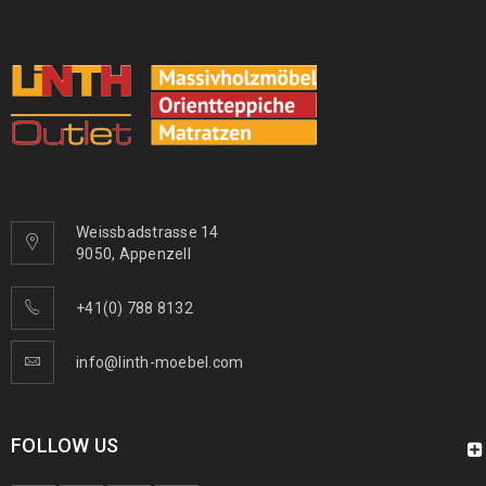
Arijana Shaal 155 x 91
439
€
1000
€
inkl. MwSt.
Arijana Shaal 126 x 85
410
€
1090
€
inkl. MwSt.
Arijana Shaal 245 x 172
1190
€
2000
€
inkl. MwSt.
Weissbadstrasse 14
9050, Appenzell
+41(0) 788 8132
info@linth-moebel.com
FOLLOW US