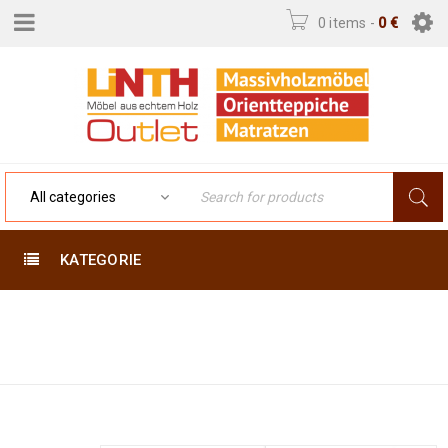
0 items
-
0
€
KATEGORIE
Home
›
Orientteppiche
›
Persicher Teppiche
›
Ghom 195 x 140