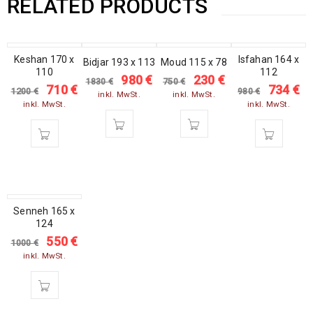
RELATED PRODUCTS
SALE
Keshan 170 x
SALE
SALE
SALE
Isfahan 164 x
Bidjar 193 x 113
Moud 115 x 78
110
112
980
€
230
€
1830
€
750
€
710
€
734
€
1200
€
980
€
inkl. MwSt.
inkl. MwSt.
inkl. MwSt.
inkl. MwSt.
SALE
Senneh 165 x
124
550
€
1000
€
inkl. MwSt.