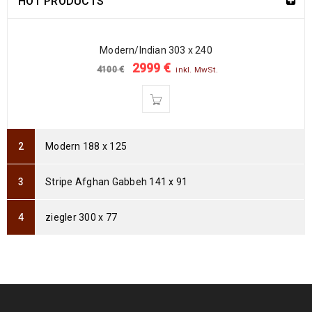
HOT PRODUCTS
Arijana Shaal 91 x 62
237
€
772
€
inkl. MwSt.
Modern/Indian 303 x 240
2999
€
4100
€
inkl. MwSt.
Arijana Shaal 90 x 60
235
€
765
€
inkl. MwSt.
Arijana Shaal 92 x 60
Modern 188 x 125
239
€
799
€
inkl. MwSt.
Stripe Afghan Gabbeh 141 x 91
Arijana Shaal 121 x 82
369
€
995
€
inkl. MwSt.
ziegler 300 x 77
Arijana Shaal 118 x 81
399
€
999
€
inkl. MwSt.