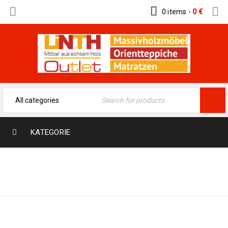
0 items
-
0
€
KATEGORIE
Home
›
Moderne Teppiche
›
Berber & Shaggi
›
Berber/Shaggy 266 x 177