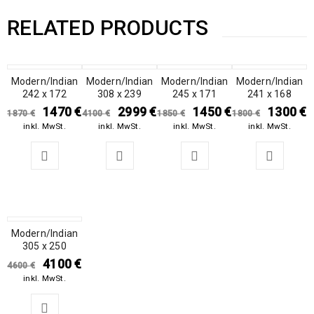
RELATED PRODUCTS
Modern/Indian
SALE
Modern/Indian
SALE
Modern/Indian
SALE
Modern/Indian
SALE
242 x 172
308 x 239
245 x 171
241 x 168
1470
€
2999
€
1450
€
1300
€
1870
€
4100
€
1850
€
1800
€
inkl. MwSt.
inkl. MwSt.
inkl. MwSt.
inkl. MwSt.
Modern/Indian
SALE
305 x 250
4100
€
4600
€
inkl. MwSt.