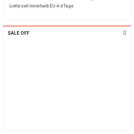
Lieferzeit Innerhalb EU
4-6
Tage
SALE OFF
China Seide Herike - Läufer 230 x 80
1109
€
2100
€
inkl. MwSt.
Arijana Shaal 201 x 152
829
€
1790
€
inkl. MwSt.
Arijana Shaal 130 x 81
499
€
1190
€
inkl. MwSt.
Arijana Shaal 92 x 57
238
€
772
€
inkl. MwSt.