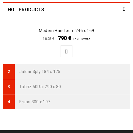
HOT PRODUCTS
Arijana Shaal 91 x 62
237
€
772
€
inkl. MwSt.
Modern Handloom 246 x 169
790
€
1625
€
inkl. MwSt.
Arijana Shaal 90 x 60
235
€
765
€
inkl. MwSt.
Arijana Shaal 92 x 60
Jaldar 3ply 184 x 125
239
€
799
€
inkl. MwSt.
Tabriz 50Raj 290 x 80
Arijana Shaal 121 x 82
369
€
995
€
inkl. MwSt.
Ersari 300 x 197
Arijana Shaal 118 x 81
399
€
999
€
inkl. MwSt.