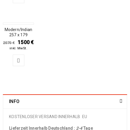
Modern/Indian
SALE
257 x 179
1500
€
2070
€
inkl. MwSt.
INFO
KOSTENLOSER VERSAND INNERHALB EU
Lieferzeit Innerhalb Deutschland :
2-4
Tage