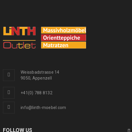
Arijana Shaal 155 x 91
439
€
1000
€
inkl. MwSt.
Arijana Shaal 126 x 85
410
€
1090
€
inkl. MwSt.
Arijana Shaal 245 x 172
1190
€
2000
€
inkl. MwSt.
Weissbadstrasse 14
9050, Appenzell
+41(0) 788 8132
info@linth-moebel.com
FOLLOW US