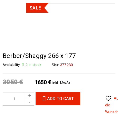
SALE
Berber/Shaggy 266 x 177
Availability:
2 in stock
Sku:
377230
3050
€
1650
€
inkl. MwSt.
ADD TO CART
A
die
Wunsch