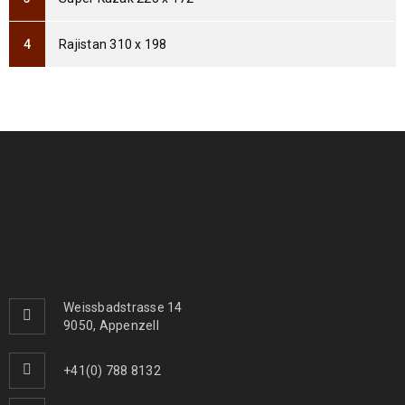
Arijana Shaal 121 x 82
369
€
995
€
inkl. MwSt.
Rajistan 310 x 198
Arijana Shaal 118 x 81
399
€
999
€
inkl. MwSt.
Arijana Shaal 155 x 91
439
€
1000
€
inkl. MwSt.
Arijana Shaal 126 x 85
410
€
1090
€
inkl. MwSt.
Weissbadstrasse 14
9050, Appenzell
Arijana Shaal 245 x 172
1190
€
2000
€
inkl. MwSt.
+41(0) 788 8132