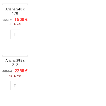
SALE
Ariana 240 x
170
1500
€
2650
€
inkl. MwSt.
SALE
Ariana 295 x
212
2288
€
4000
€
inkl. MwSt.