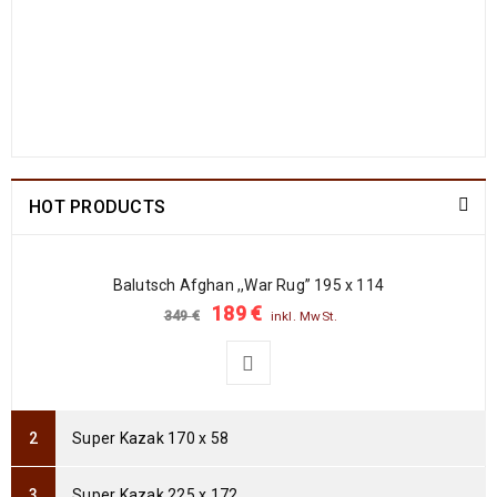
Arijana Shaal 130 x 81
499
€
1190
€
inkl. MwSt.
Arijana Shaal 92 x 57
238
€
772
€
inkl. MwSt.
HOT PRODUCTS
Arijana Shaal 91 x 62
237
€
772
€
inkl. MwSt.
Balutsch Afghan ,,War Rug” 195 x 114
189
€
349
€
inkl. MwSt.
Arijana Shaal 90 x 60
235
€
765
€
inkl. MwSt.
Arijana Shaal 92 x 60
Super Kazak 170 x 58
239
€
799
€
inkl. MwSt.
Super Kazak 225 x 172