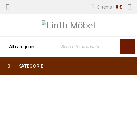
0 items
-
0
€
KATEGORIE
Home
›
Orientteppiche
›
Nomaden & Dorf
›
Balutsch Afghan ,,War Rug” 200 x 116