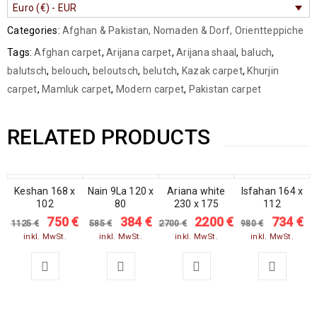
Euro (€) - EUR
Categories:
Afghan & Pakistan
,
Nomaden & Dorf
,
Orientteppiche
Tags:
Afghan carpet
,
Arijana carpet
,
Arijana shaal
,
baluch
,
balutsch
,
belouch
,
beloutsch
,
belutch
,
Kazak carpet
,
Khurjin
carpet
,
Mamluk carpet
,
Modern carpet
,
Pakistan carpet
RELATED PRODUCTS
SALE
Keshan 168 x
Nain 9La 120 x
SALE
SALE
Ariana white
SALE
Isfahan 164 x
102
80
230 x 175
112
750
€
384
€
2200
€
734
€
1125
€
585
€
2700
€
980
€
inkl. MwSt.
inkl. MwSt.
inkl. MwSt.
inkl. MwSt.