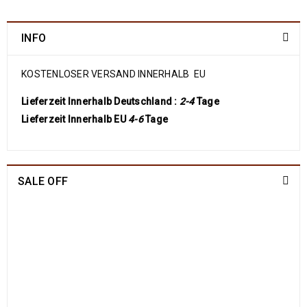
INFO
KOSTENLOSER VERSAND INNERHALB EU
Lieferzeit Innerhalb Deutschland :
2-4
Tage
Lieferzeit Innerhalb EU
4-6
Tage
SALE OFF
China Seide Herike - Läufer 230 x 80
1109
€
2100
€
inkl. MwSt.
Arijana Shaal 201 x 152
829
€
1790
€
inkl. MwSt.