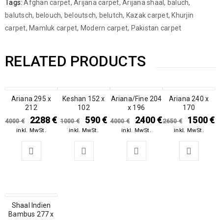
Tags:
Afghan carpet
,
Arijana carpet
,
Arijana shaal
,
baluch
,
balutsch
,
belouch
,
beloutsch
,
belutch
,
Kazak carpet
,
Khurjin
carpet
,
Mamluk carpet
,
Modern carpet
,
Pakistan carpet
RELATED PRODUCTS
SALE
Ariana 295 x
SALE
Keshan 152 x
Ariana/Fine 204
SALE
SALE
Ariana 240 x
212
102
x 196
170
2288
€
590
€
2400
€
1500
€
4000
€
1000
€
4000
€
2650
€
inkl. MwSt.
inkl. MwSt.
inkl. MwSt.
inkl. MwSt.
SALE
Shaal Indien
Bambus 277 x