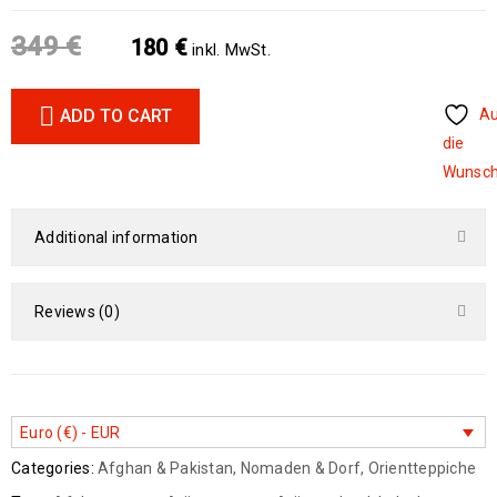
349
€
180
€
inkl. MwSt.
ADD TO CART
A
die
Wunsch
Additional information
Reviews (0)
Euro (€) - EUR
Categories:
Afghan & Pakistan
,
Nomaden & Dorf
,
Orientteppiche