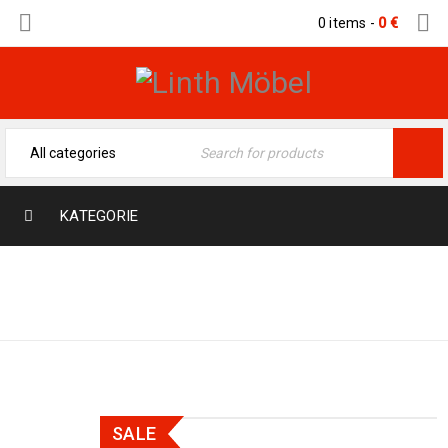
0 items
-
0
€
KATEGORIE
Home
›
Orientteppiche
›
Nomaden & Dorf
›
Balutsch Afghan 188 x 116
SALE