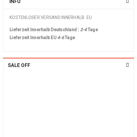
INFO
KOSTENLOSER VERSAND INNERHALB EU
Lieferzeit Innerhalb Deutschland :
2-4
Tage
Lieferzeit Innerhalb EU
4-6
Tage
SALE OFF
China Seide Herike - Läufer 230 x 80
1109
€
2100
€
inkl. MwSt.
Arijana Shaal 201 x 152
829
€
1790
€
inkl. MwSt.
Arijana Shaal 130 x 81