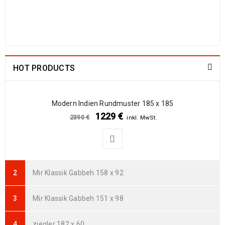
499
€
1190
€
inkl. MwSt.
Arijana Shaal 92 x 57
238
€
772
€
inkl. MwSt.
HOT PRODUCTS
Arijana Shaal 91 x 62
237
€
772
€
inkl. MwSt.
Modern Indien Rundmuster 185 x 185
1229
€
2390
€
inkl. MwSt.
Arijana Shaal 90 x 60
235
€
765
€
inkl. MwSt.
Arijana Shaal 92 x 60
Mir Klassik Gabbeh 158 x 92
239
€
799
€
inkl. MwSt.
Mir Klassik Gabbeh 151 x 98
Arijana Shaal 121 x 82
369
€
995
€
inkl. MwSt.
ziegler 182 x 60