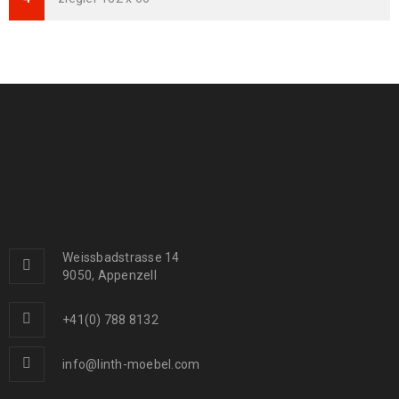
Arijana Shaal 118 x 81
399
€
999
€
inkl. MwSt.
Arijana Shaal 155 x 91
439
€
1000
€
inkl. MwSt.
Arijana Shaal 126 x 85
410
€
1090
€
inkl. MwSt.
Weissbadstrasse 14
9050, Appenzell
Arijana Shaal 245 x 172
1190
€
2000
€
inkl. MwSt.
+41(0) 788 8132
info@linth-moebel.com