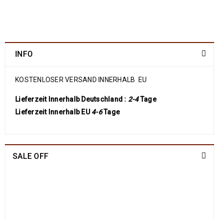
INFO
KOSTENLOSER VERSAND INNERHALB EU
Lieferzeit Innerhalb Deutschland :
2-4
Tage
Lieferzeit Innerhalb EU
4-6
Tage
SALE OFF
China Seide Herike - Läufer 230 x 80
1109
€
2100
€
inkl. MwSt.