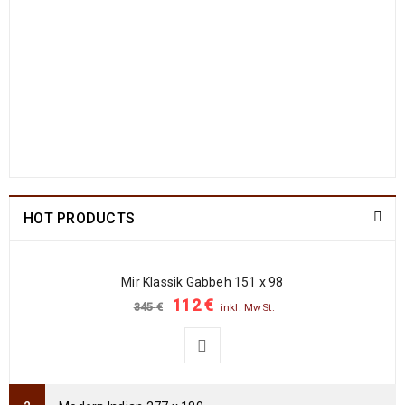
Arijana Shaal 201 x 152
829
€
1790
€
inkl. MwSt.
Arijana Shaal 130 x 81
499
€
1190
€
inkl. MwSt.
Arijana Shaal 92 x 57
238
€
772
€
inkl. MwSt.
HOT PRODUCTS
Arijana Shaal 91 x 62
237
€
772
€
inkl. MwSt.
Mir Klassik Gabbeh 151 x 98
112
€
345
€
inkl. MwSt.
Arijana Shaal 90 x 60
235
€
765
€
inkl. MwSt.
Arijana Shaal 92 x 60