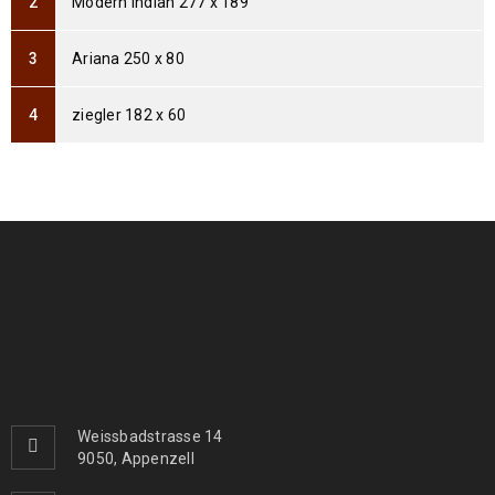
Modern Indian 277 x 189
239
€
799
€
inkl. MwSt.
Ariana 250 x 80
Arijana Shaal 121 x 82
369
€
995
€
inkl. MwSt.
ziegler 182 x 60
Arijana Shaal 118 x 81
399
€
999
€
inkl. MwSt.
Arijana Shaal 155 x 91
439
€
1000
€
inkl. MwSt.
Arijana Shaal 126 x 85
410
€
1090
€
inkl. MwSt.
Weissbadstrasse 14
9050, Appenzell
Arijana Shaal 245 x 172
1190
€
2000
€
inkl. MwSt.