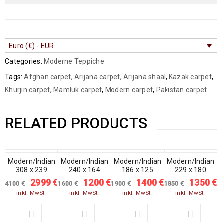
Euro (€) - EUR
Categories:
Moderne Teppiche
Tags:
Afghan carpet
,
Arijana carpet
,
Arijana shaal
,
Kazak carpet
,
Khurjin carpet
,
Mamluk carpet
,
Modern carpet
,
Pakistan carpet
RELATED PRODUCTS
Modern/Indian
SALE
Modern/Indian
SALE
Modern/Indian
SALE
Modern/Indian
SALE
308 x 239
240 x 164
186 x 125
229 x 180
2999
€
1200
€
1400
€
1350
€
4100
€
1600
€
1900
€
1850
€
inkl. MwSt.
inkl. MwSt.
inkl. MwSt.
inkl. MwSt.