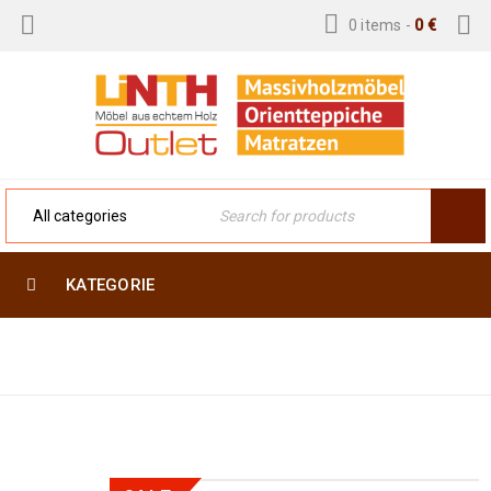
0 items
-
0
€
KATEGORIE
Home
›
Moderne Teppiche
›
Arijana 151 x 102