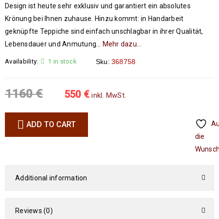
Design ist heute sehr exklusiv und garantiert ein absolutes
Krönung bei Ihnen zuhause. Hinzu kommt: in Handarbeit
geknüpfte Teppiche sind einfach unschlagbar in ihrer Qualität,
Lebensdauer und Anmutung…
Mehr dazu…
Availability:
1 in stock
Sku:
368758
1160
€
550
€
inkl. MwSt.
ADD TO CART
A
die
Wunsch
Additional information
Reviews (0)