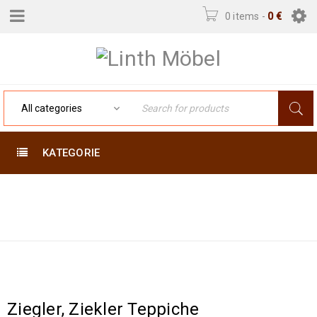
0 items
-
0
€
KATEGORIE
Startseite
›
TAG: VINTAGE
Tagged "Vintage"
Ziegler, Ziekler Teppiche