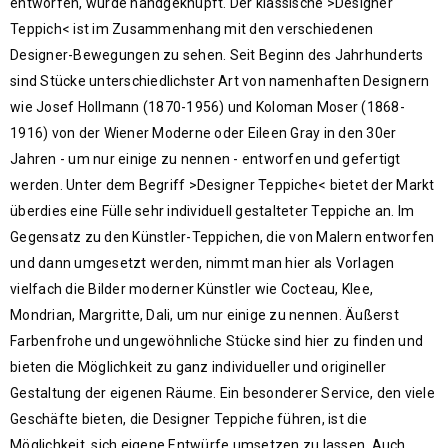
entworfen, wurde handgeknüpft. Der klassische >Designer
Teppich< ist im Zusammenhang mit den verschiedenen
Designer-Bewegungen zu sehen. Seit Beginn des Jahrhunderts
sind Stücke unterschiedlichster Art von namenhaften Designern
wie Josef Hollmann (1870-1956) und Koloman Moser (1868-
1916) von der Wiener Moderne oder Eileen Gray in den 30er
Jahren - um nur einige zu nennen - entworfen und gefertigt
werden. Unter dem Begriff >Designer Teppiche< bietet der Markt
überdies eine Fülle sehr individuell gestalteter Teppiche an. Im
Gegensatz zu den Künstler-Teppichen, die von Malern entworfen
und dann umgesetzt werden, nimmt man hier als Vorlagen
vielfach die Bilder moderner Künstler wie Cocteau, Klee,
Mondrian, Margritte, Dali, um nur einige zu nennen. Äußerst
Farbenfrohe und ungewöhnliche Stücke sind hier zu finden und
bieten die Möglichkeit zu ganz individueller und origineller
Gestaltung der eigenen Räume. Ein besonderer Service, den viele
Geschäfte bieten, die Designer Teppiche führen, ist die
Möglichkeit, sich eigene Entwürfe umsetzen zu lassen. Auch