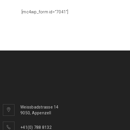
address here!
[mc4wp_form id="7041"]
Weissbadstrasse 14
9050, Appenzell
+41(0) 788 8132