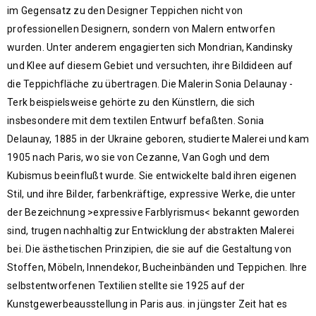
im Gegensatz zu den Designer Teppichen nicht von
professionellen Designern, sondern von Malern entworfen
wurden. Unter anderem engagierten sich Mondrian, Kandinsky
und Klee auf diesem Gebiet und versuchten, ihre Bildideen auf
die Teppichfläche zu übertragen. Die Malerin Sonia Delaunay -
Terk beispielsweise gehörte zu den Künstlern, die sich
insbesondere mit dem textilen Entwurf befaßten. Sonia
Delaunay, 1885 in der Ukraine geboren, studierte Malerei und kam
1905 nach Paris, wo sie von Cezanne, Van Gogh und dem
Kubismus beeinflußt wurde. Sie entwickelte bald ihren eigenen
Stil, und ihre Bilder, farbenkräftige, expressive Werke, die unter
der Bezeichnung >expressive Farblyrismus< bekannt geworden
sind, trugen nachhaltig zur Entwicklung der abstrakten Malerei
bei. Die ästhetischen Prinzipien, die sie auf die Gestaltung von
Stoffen, Möbeln, Innendekor, Bucheinbänden und Teppichen. Ihre
selbstentworfenen Textilien stellte sie 1925 auf der
Kunstgewerbeausstellung in Paris aus. in jüngster Zeit hat es