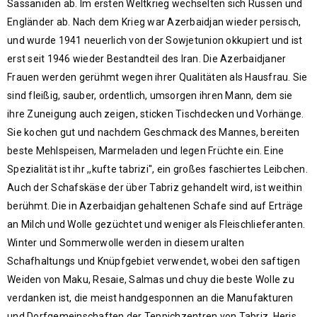
Sassaniden ab. Im ersten Weltkrieg wechselten sich Russen und
Engländer ab. Nach dem Krieg war Azerbaidjan wieder persisch,
und wurde 1941 neuerlich von der Sowjetunion okkupiert und ist
erst seit 1946 wieder Bestandteil des Iran. Die Azerbaidjaner
Frauen werden gerühmt wegen ihrer Qualitäten als Hausfrau. Sie
sind fleißig, sauber, ordentlich, umsorgen ihren Mann, dem sie
ihre Zuneigung auch zeigen, sticken Tischdecken und Vorhänge.
Sie kochen gut und nachdem Geschmack des Mannes, bereiten
beste Mehlspeisen, Marmeladen und legen Früchte ein. Eine
Spezialität ist ihr ,,kufte tabrizi'', ein großes faschiertes Leibchen.
Auch der Schafskäse der über Tabriz gehandelt wird, ist weithin
berühmt. Die in Azerbaidjan gehaltenen Schafe sind auf Erträge
an Milch und Wolle gezüchtet und weniger als Fleischlieferanten.
Winter und Sommerwolle werden in diesem uralten
Schafhaltungs und Knüpfgebiet verwendet, wobei den saftigen
Weiden von Maku, Resaie, Salmas und chuy die beste Wolle zu
verdanken ist, die meist handgesponnen an die Manufakturen
und Dorfgemeinschaften der Teppichzentren von Tabriz, Heris,