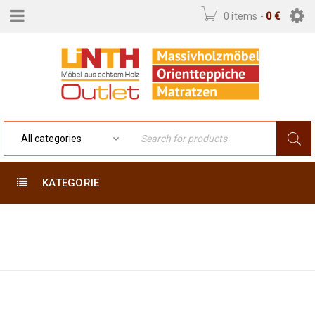
0 items
-
0
€
KATEGORIE
Startseite
›
TAG: LUXUS
Tagged "luxus"