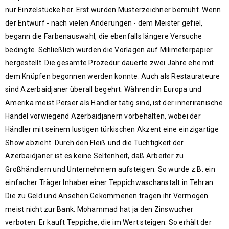
nur Einzelstücke her. Erst wurden Musterzeichner bemüht. Wenn
der Entwurf - nach vielen Änderungen - dem Meister gefiel,
begann die Farbenauswahl, die ebenfalls längere Versuche
bedingte. Schließlich wurden die Vorlagen auf Milimeterpapier
hergestellt. Die gesamte Prozedur dauerte zwei Jahre ehe mit
dem Knüpfen begonnen werden konnte. Auch als Restaurateure
sind Azerbaidjaner überall begehrt. Während in Europa und
Amerika meist Perser als Händler tätig sind, ist der inneriranische
Handel vorwiegend Azerbaidjanern vorbehalten, wobei der
Händler mit seinem lustigen türkischen Akzent eine einzigartige
Show abzieht. Durch den Fleiß und die Tüchtigkeit der
Azerbaidjaner ist es keine Seltenheit, daß Arbeiter zu
Großhändlern und Unternehmern aufsteigen. So wurde z.B. ein
einfacher Träger Inhaber einer Teppichwaschanstalt in Tehran.
Die zu Geld und Ansehen Gekommenen tragen ihr Vermögen
meist nicht zur Bank. Mohammad hat ja den Zinswucher
verboten. Er kauft Teppiche, die im Wert steigen. So erhält der