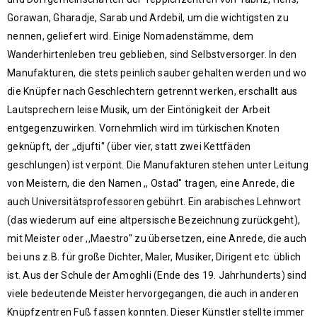
Gorawan, Gharadje, Sarab und Ardebil, um die wichtigsten zu
nennen, geliefert wird. Einige Nomadenstämme, dem
Wanderhirtenleben treu geblieben, sind Selbstversorger. In den
Manufakturen, die stets peinlich sauber gehalten werden und wo
die Knüpfer nach Geschlechtern getrennt werken, erschallt aus
Lautsprechern leise Musik, um der Eintönigkeit der Arbeit
entgegenzuwirken. Vornehmlich wird im türkischen Knoten
geknüpft, der ,,djufti'' (über vier, statt zwei Kettfäden
geschlungen) ist verpönt. Die Manufakturen stehen unter Leitung
von Meistern, die den Namen ,, Ostad'' tragen, eine Anrede, die
auch Universitätsprofessoren gebührt. Ein arabisches Lehnwort
(das wiederum auf eine altpersische Bezeichnung zurückgeht),
mit Meister oder ,,Maestro'' zu übersetzen, eine Anrede, die auch
bei uns z.B. für große Dichter, Maler, Musiker, Dirigent etc. üblich
ist. Aus der Schule der Amoghli (Ende des 19. Jahrhunderts) sind
viele bedeutende Meister hervorgegangen, die auch in anderen
Knüpfzentren Fuß fassen konnten. Dieser Künstler stellte immer