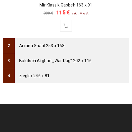
Mir Klassik Gabbeh 163 x 91
115
€
390
€
inkl. MwSt.
Arijana Shaal 90 x 60
235
€
765
€
inkl. MwSt.
Arijana Shaal 92 x 60
Arijana Shaal 253 x 168
239
€
799
€
inkl. MwSt.
Balutsch Afghan ,,War Rug” 202 x 116
Arijana Shaal 121 x 82
369
€
995
€
inkl. MwSt.
ziegler 246 x 81
Arijana Shaal 118 x 81
399
€
999
€
inkl. MwSt.
Arijana Shaal 155 x 91
439
€
1000
€
inkl. MwSt.