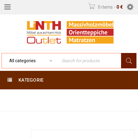
0 items
-
0
€
KATEGORIE
Home
›
Moderne Teppiche
›
Ziegler 240 X 171