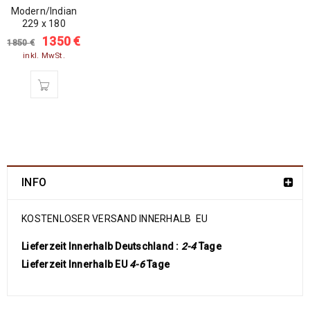
Modern/Indian
SALE
229 x 180
1350
€
1850
€
inkl. MwSt.
INFO
KOSTENLOSER VERSAND INNERHALB EU
Lieferzeit Innerhalb Deutschland :
2-4
Tage
Lieferzeit Innerhalb EU
4-6
Tage