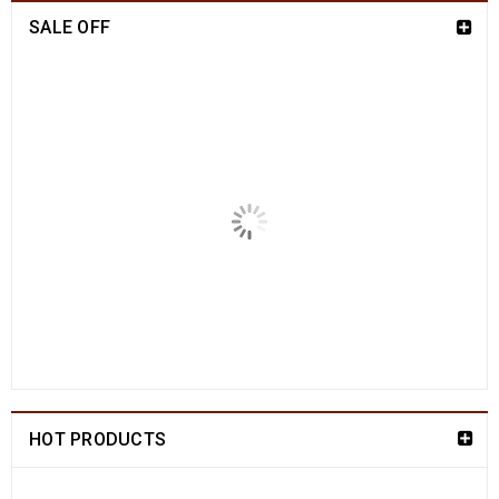
SALE OFF
China Seide Herike - Läufer 230 x 80
1109
€
2100
€
inkl. MwSt.
Arijana Shaal 201 x 152
829
€
1790
€
inkl. MwSt.
Arijana Shaal 130 x 81
499
€
1190
€
inkl. MwSt.
Arijana Shaal 92 x 57
238
€
772
€
inkl. MwSt.
HOT PRODUCTS
Arijana Shaal 91 x 62
237
€
772
€
inkl. MwSt.