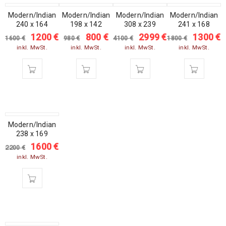
Modern/Indian
SALE
Modern/Indian
SALE
Modern/Indian
SALE
Modern/Indian
SALE
240 x 164
198 x 142
308 x 239
241 x 168
1200
€
800
€
2999
€
1300
€
1600
€
980
€
4100
€
1800
€
inkl. MwSt.
inkl. MwSt.
inkl. MwSt.
inkl. MwSt.
Modern/Indian
SALE
238 x 169
1600
€
2200
€
inkl. MwSt.