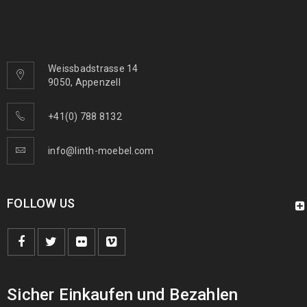
Arijana Shaal 126 x 85
410
€
1090
€
inkl. MwSt.
Weissbadstrasse 14
9050, Appenzell
Arijana Shaal 245 x 172
1190
€
2000
€
inkl. MwSt.
+41(0) 788 8132
info@linth-moebel.com
FOLLOW US
Sicher Einkaufen und Bezahlen