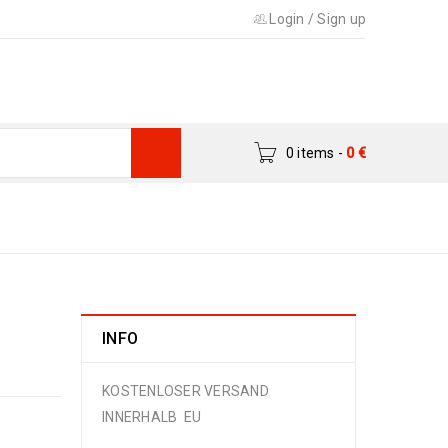
Login
/
Sign up
0 items
-
0
€
urkman & Caucasus
›
Super Kazak 177 x 64
INFO
KOSTENLOSER VERSAND
INNERHALB EU