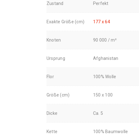
Zustand
Perfekt
Exakte Größe (cm)
177 x 64
Knoten
90 000 / m²
Ursprung
Afghanistan
Flor
100% Wolle
Größe (cm)
150 x 100
Dicke
Ca. 5
Kette
100% Baumwolle