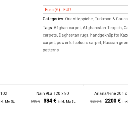
Euro (€) - EUR
Categories:
Orientteppiche
,
Turkman & Cauca
Tags:
Afghan carpet
,
Afghanistan Teppich
,
C
carpets
,
Daghestan rugs
,
handgeknüpfte Kaz
carpet
,
powerful colours carpet
,
Russian geom
patterns
SALE
SALE
 102
Nain 9La 120 x 80
Ariana/Fine 201 x
384
€
2200
€
585
€
3270
€
nkl. MwSt.
inkl. MwSt.
ink