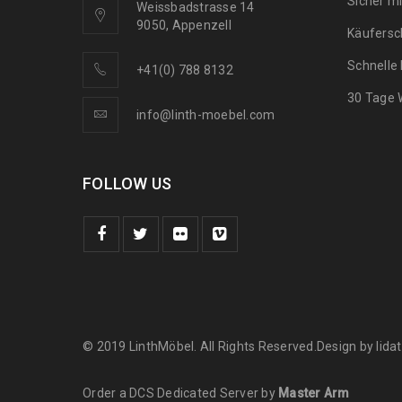
Sicher m
Weissbadstrasse 14
9050, Appenzell
Käufersc
Schnelle
+41(0) 788 8132
30 Tage 
info@linth-moebel.com
FOLLOW US
© 2019 LinthMöbel. All Rights Reserved.Design by
lid
Order a DCS Dedicated Server by
Master Arm