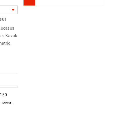
Arijana Shaal 155
x 91
sus
439
€
1000
€
inkl. MwSt.
aucasus
ak
,
Kazak
etric
Arijana Shaal 126
x 85
410
€
1090
€
inkl. MwSt.
Arijana Shaal 245
x 172
1190
€
2000
€
 150
inkl. MwSt.
l. MwSt.