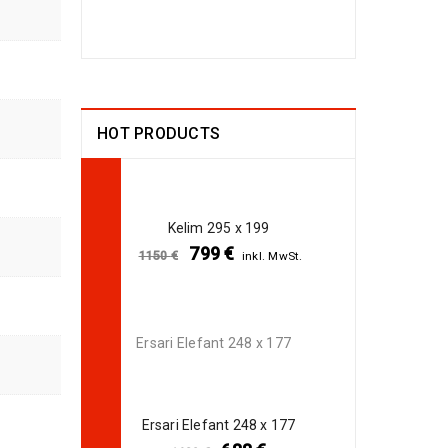
Arijana Shaal 130
x 81
499
€
1190
€
inkl. MwSt.
HOT PRODUCTS
Arijana Shaal 92 x
57
238
€
772
€
inkl.
Kelim 295 x 199
MwSt.
799
€
1150
€
inkl. MwSt.
Arijana Shaal 91 x
62
237
€
Ersari Elefant 248 x 177
772
€
inkl.
MwSt.
Ersari Elefant 248 x 177
Arijana Shaal 90 x
60