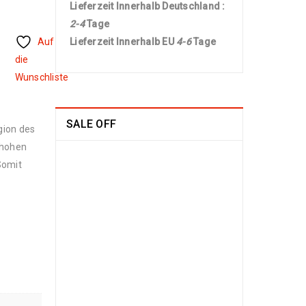
Lieferzeit Innerhalb Deutschland :
2-4
Tage
Auf
Lieferzeit Innerhalb EU
4-6
Tage
die
Wunschliste
SALE OFF
gion des
 hohen
China Seide
Somit
Herike - Läufer
230 x 80
1109
€
2100
€
inkl. MwSt.
Arijana Shaal 201
x 152
829
€
1790
€
inkl. MwSt.