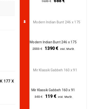
688
€
1630
€
235
€
765
€
inkl.
MwSt.
Modern Indian Bunt 246 x 175
Arijana Shaal 92 x
60
239
€
799
€
inkl.
MwSt.
Modern Indian Bunt 246 x 175
1390
€
2550
€
inkl. MwSt.
Arijana Shaal 121
x 82
369
€
995
€
inkl.
Mir Klassik Gabbeh 160 x 91
MwSt.
K 177 X
Arijana Shaal 118
x 81
Mir Klassik Gabbeh 160 x 91
399
€
119
€
999
€
inkl.
345
€
inkl. MwSt.
MwSt.