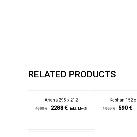
RELATED PRODUCTS
SALE
SALE
Ariana 295 x 212
Keshan 152 x
2288
€
590
€
4000
€
1000
€
inkl. MwSt.
i
SALE