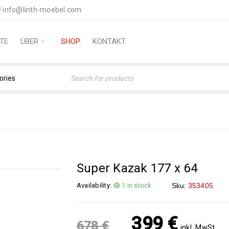
info@linth-moebel.com
TE
ÜBER
SHOP
KONTAKT
Home
›
Orientteppiche
›
T
Super Kazak 177 x 64
Availability:
1 in stock
Sku:
353405
399
€
678
€
inkl. MwSt.