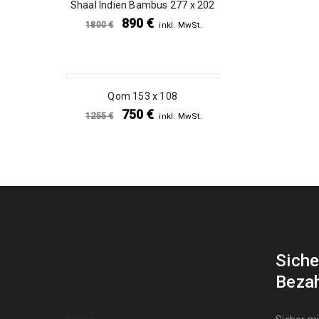
Shaal Indien Bambus 277 x 202
890
€
1800
€
inkl. MwSt.
SALE
Qom 153 x 108
750
€
1255
€
inkl. MwSt.
Siche
Beza