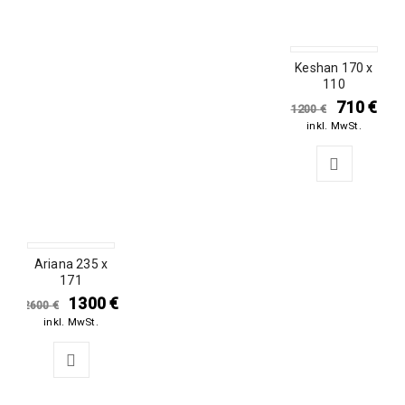
Keshan 170 x
SALE
110
710
€
1200
€
inkl. MwSt.
Ariana 235 x
SALE
171
1300
€
2600
€
inkl. MwSt.