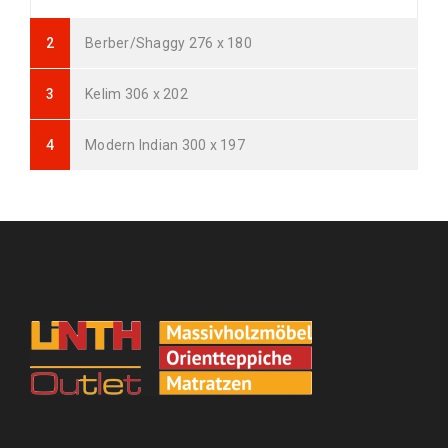
Arijana Shaal 92 x 60
239
€
Berber/Shaggy 276 x 180
799
€
inkl. MwSt.
Kelim 306 x 202
Arijana Shaal 121 x 82
369
€
995
€
inkl. MwSt.
Modern Indian 300 x 197
Arijana Shaal 118 x 81
399
€
999
€
inkl. MwSt.
Arijana Shaal 155 x 91
439
€
1000
€
inkl. MwSt.
Arijana Shaal 126 x 85
410
€
1090
€
inkl. MwSt.
Arijana Shaal 245 x 172