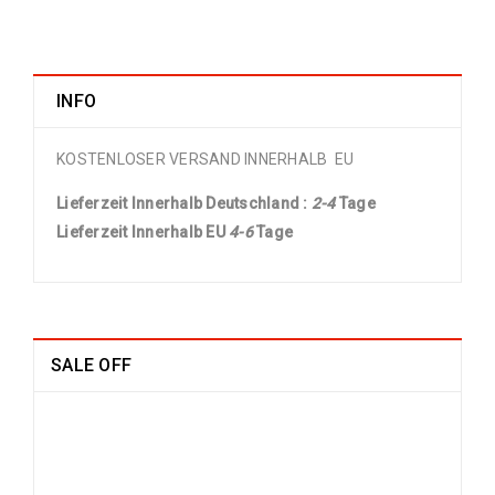
INFO
KOSTENLOSER VERSAND INNERHALB EU
Lieferzeit Innerhalb Deutschland :
2-4
Tage
Lieferzeit Innerhalb EU
4-6
Tage
SALE OFF
China Seide Herike - Läufer 230 x
80
1109
€
2100
€
inkl. MwSt.