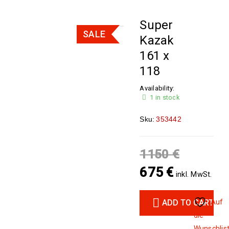
Super
SALE
Kazak
161 x
118
Availability:
1 in stock
Sku:
353442
1150
€
675
€
inkl. MwSt.
ADD TO CART
Auf
die
Wunschlis