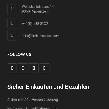
1190
€
2000
€
inkl. MwSt.
Weissbadstrasse 14
9050, Appenzell
+41(0) 788 8132
info@linth-moebel.com
FOLLOW US
Sicher Einkaufen und Bezahlen
Sicher mit SSL-Verschlüsselung
Käuferschutz und Datenschutz