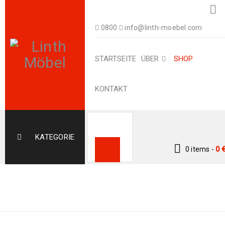
0800
info@linth-moebel.com
STARTSEITE
ÜBER
SHOP
KONTAKT
KATEGORIE
0 items
-
0
Home
›
Orientteppiche
›
Turkman & Caucasus
›
Super Kazak 161 x 118