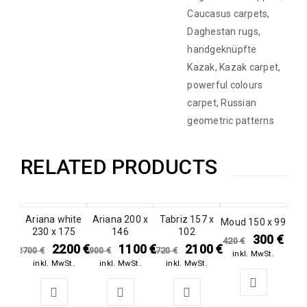
Caucasus carpets
,
Daghestan rugs
,
handgeknüpfte
Kazak
,
Kazak carpet
,
powerful colours
carpet
,
Russian
geometric patterns
RELATED PRODUCTS
Ariana white
SALE
Ariana 200 x
SALE
SALE
Tabriz 157 x
SALE
Moud 150 x 99
230 x 175
146
102
300
€
420
€
2200
€
1100
€
2100
€
2700
€
1900
€
2720
€
inkl. MwSt.
inkl. MwSt.
inkl. MwSt.
inkl. MwSt.