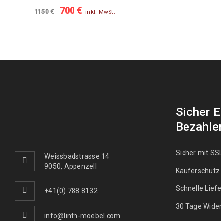
700
€
1150
€
inkl. MwSt.
Sicher 
Bezahle
Sicher mit SS
Weissbadstrasse 14
9050, Appenzell
Käuferschutz
Schnelle Lief
+41(0) 788 8132
30 Tage Wider
info@linth-moebel.com