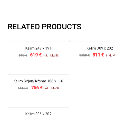
RELATED PRODUCTS
SALE
SALE
Kelim 247 x 191
Kelim 309 x 202
619
€
811
€
800
€
1150
€
inkl. MwSt.
inkl. 
SALE
Kelim Sirjan/Afshar 186 x 116
756
€
1118
€
inkl. MwSt.
SALE
Kelim 306 x 202