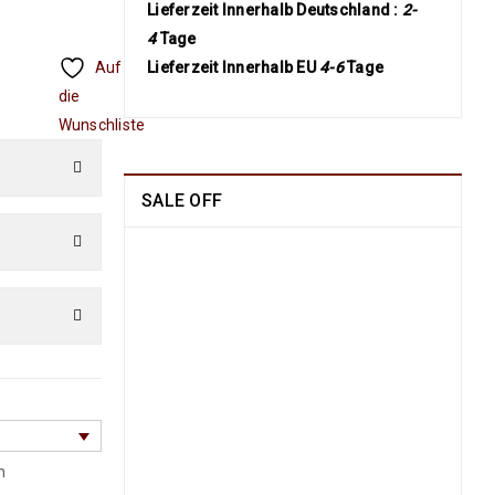
Lieferzeit Innerhalb Deutschland :
2-
4
Tage
Auf
Lieferzeit Innerhalb EU
4-6
Tage
die
Wunschliste
SALE OFF
China Seide Herike -
Läufer 230 x 80
1109
€
2100
€
inkl.
MwSt.
Arijana Shaal 201 x
152
829
€
1790
€
inkl.
MwSt.
h