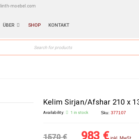
linth-moebel.com
ÜBER
SHOP
KONTAKT
Home
›
Gewebte Teppiche
Kelim Sirjan/Afshar 210 x 1
Availability:
1 in stock
Sku:
377107
983
€
1570
€
inkl. MwSt.