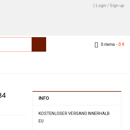
Login
/
Sign up
0 items
-
0
€
›
Kelim & Mafrash
›
Kelim Sirjan/Afshar 210 x 134
34
INFO
KOSTENLOSER VERSAND INNERHALB
EU