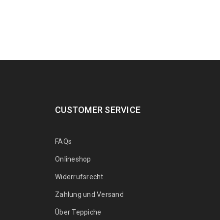
Arijana Shaal 121 x 82
369
€
995
€
inkl. MwSt.
Arijana Shaal 118 x 81
399
€
999
€
inkl. MwSt.
Arijana Shaal 155 x 91
CUSTOMER SERVICE
439
€
1000
€
inkl.
MwSt.
FAQs
Arijana Shaal 126 x 85
Onlineshop
410
€
1090
€
inkl.
Widerrufsrecht
MwSt.
Zahlung und Versand
Arijana Shaal 245 x
Über Teppiche
172