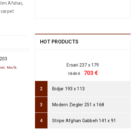
lim Afshar
,
Arijana Shaal 130 x 81
carpet
499
€
1190
€
inkl.
MwSt.
HOT PRODUCTS
Arijana Shaal 92 x 57
238
€
772
€
inkl. MwSt.
 203
Ersari 237 x 179
inkl. MwSt.
Arijana Shaal 91 x 62
703
€
1840
€
237
€
772
€
inkl. MwSt.
Bidjar 193 x 113
Arijana Shaal 90 x 60
235
€
Modern Ziegler 251 x 168
765
€
inkl. MwSt.
Stripe Afghan Gabbeh 141 x 91
Arijana Shaal 92 x 60
239
€
799
€
inkl. MwSt.