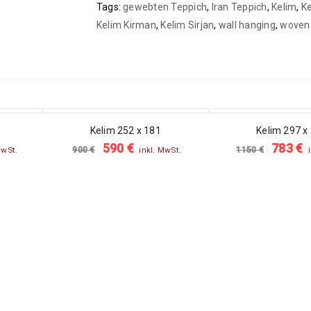
Tags:
gewebten Teppich
,
Iran Teppich
,
Kelim
,
Ke
Kelim Kirman
,
Kelim Sirjan
,
wall hanging
,
woven 
SALE
SALE
Kelim 252 x 181
Kelim 297 x
590
€
783
€
900
€
1150
€
MwSt.
inkl. MwSt.