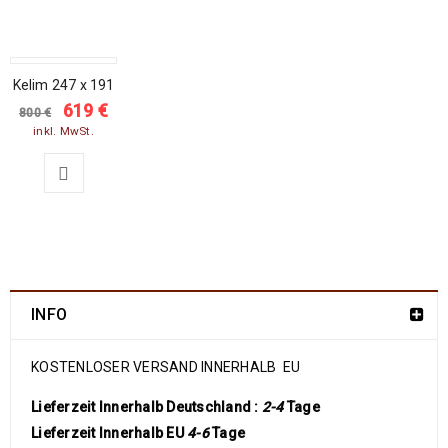
SALE
Kelim 247 x 191
619
€
800
€
inkl. MwSt.
INFO
KOSTENLOSER VERSAND INNERHALB EU
Lieferzeit Innerhalb Deutschland :
2-4
Tage
Lieferzeit Innerhalb EU
4-6
Tage