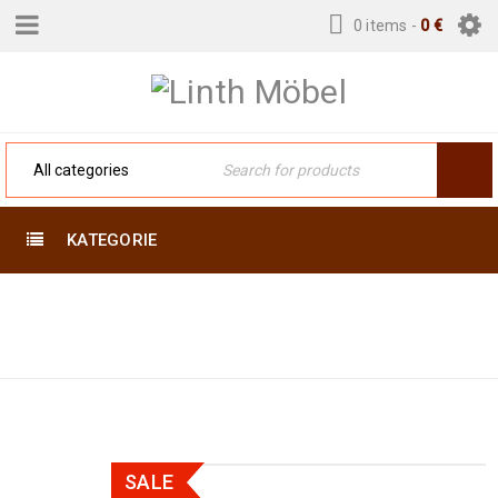
0 items
-
0
€
KATEGORIE
Home
›
Gewebte Teppiche
›
Kelim & Mafrash
›
Kelim Sirjan/Afshar 146 x 104
SALE