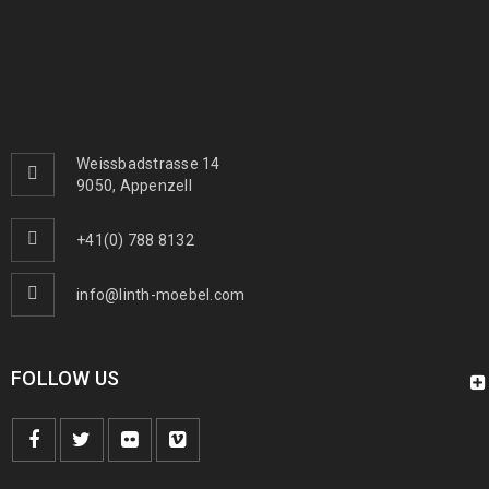
Arijana Shaal 155 x 91
439
€
1000
€
inkl. MwSt.
Arijana Shaal 126 x 85
410
€
1090
€
inkl. MwSt.
Weissbadstrasse 14
9050, Appenzell
Arijana Shaal 245 x 172
1190
€
2000
€
inkl. MwSt.
+41(0) 788 8132
info@linth-moebel.com
FOLLOW US