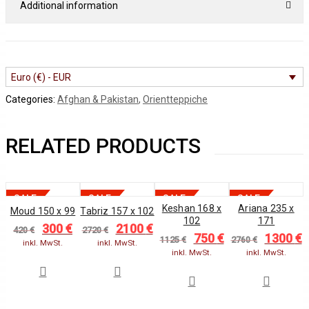
Additional information
Euro (€) - EUR
Categories:
Afghan & Pakistan
,
Orientteppiche
RELATED PRODUCTS
SALE
SALE
SALE
SALE
Keshan 168 x
Ariana 235 x
Moud 150 x 99
Tabriz 157 x 102
102
171
300
€
2100
€
Original
Current
Original
Current
420
€
2720
€
750
€
1300
€
Original
Current
Original
C
price
price
price
price
1125
€
2760
€
inkl. MwSt.
inkl. MwSt.
price
price
price
p
was:
is:
was:
is:
inkl. MwSt.
inkl. MwSt.
was:
is:
was:
i
420 €.
300 €.
2720 €.
2100 €.
1125 €.
750 €.
2760 €.
1