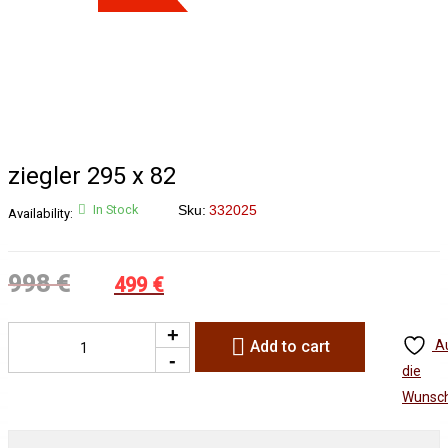
ziegler 295 x 82
In Stock
Sku:
332025
Availability:
998
€
499
€
Original
Current
price
price
was:
is:
Add to cart
A
998 €.
499 €.
die
Wunsch