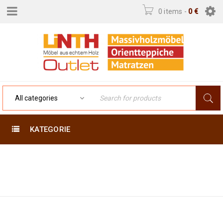
0 items
-
0
€
KATEGORIE
WEEPING
Home
›
Products tagged
“weeping willows”
WILLOWS