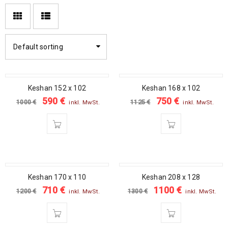
Default sorting
SALE
SALE
Keshan 152 x 102
Keshan 168 x 102
590
€
750
€
1000
€
1125
€
inkl. MwSt.
inkl. MwSt.
SALE
SALE
Keshan 170 x 110
Keshan 208 x 128
710
€
1100
€
1200
€
1300
€
inkl. MwSt.
inkl. MwSt.