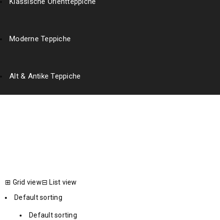
Klassische Orientteppiche
Moderne Teppiche
Alt & Antike Teppiche
Turkaman Rug
Home
›
Products tagged “Turkaman Rug”
⊞
Grid view
⊟
List view
Default sorting
Default sorting