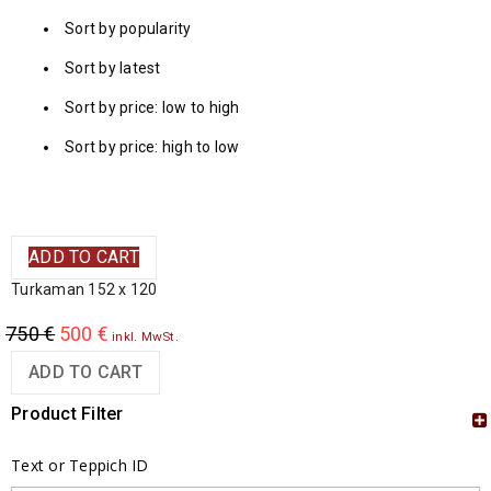
Sort by popularity
Sort by latest
Sort by price: low to high
Sort by price: high to low
ADD TO CART
Turkaman 152 x 120
750
€
500
€
inkl. MwSt.
ADD TO CART
Product Filter
Text or Teppich ID