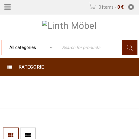
0 items
-
0
€
KATEGORIE
PAKISTAN
Home
›
Products tagged
“Pakistan Buchara carpet”
BUCHARA CARPET