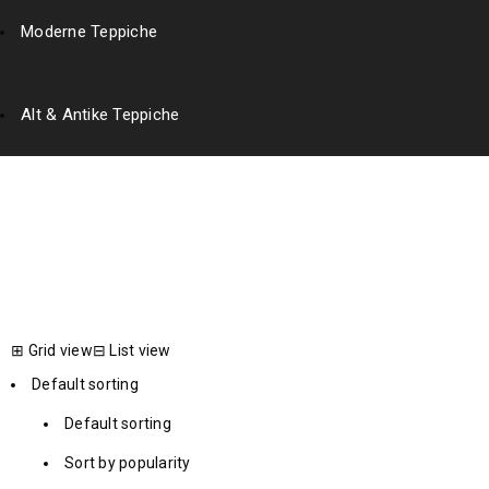
Moderne Teppiche
Alt & Antike Teppiche
handmade
Home
›
Products tagged “handmade”
⊞
Grid view
⊟
List view
Default sorting
Default sorting
Sort by popularity