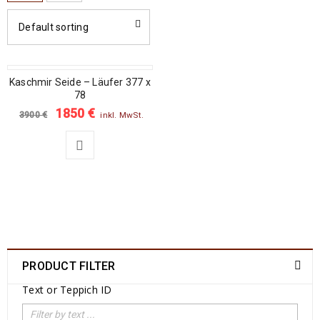
Default sorting
Kaschmir Seide – Läufer 377 x
SALE
78
1850
€
3900
€
inkl. MwSt.
PRODUCT FILTER
Text or Teppich ID