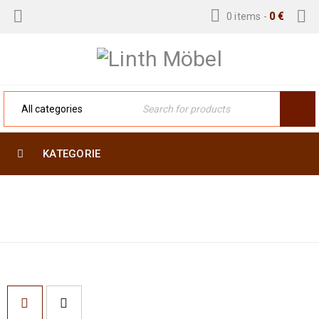
0 items
-
0
€
KATEGORIE
Home
›
Products tagged
EXKLUSIVE SEIDE
“exklusive seide”