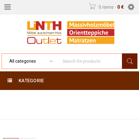
0 items
-
0
€
KATEGORIE
Home
›
Products tagged
BRAUN
“braun”