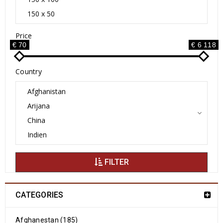
Price
€ 70
€ 6 118
Country
FILTER
CATEGORIES
Afghanestan (185)