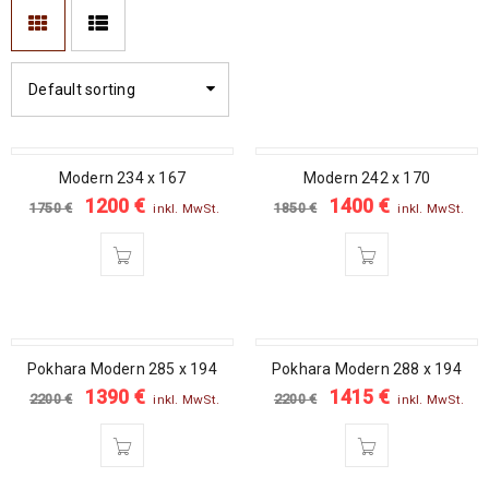
Default sorting
SALE
AUSVERKAUFT
Modern 234 x 167
Modern 242 x 170
1200
€
1400
€
1750
€
1850
€
inkl. MwSt.
inkl. MwSt.
SALE
SALE
Pokhara Modern 285 x 194
Pokhara Modern 288 x 194
1390
€
1415
€
2200
€
2200
€
inkl. MwSt.
inkl. MwSt.