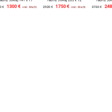
abriz 50Raj 141 x 77
Tabriz 50Raj 203 x 72
Tabriz 50
1300
€
1750
€
24
00
€
2920
€
3760
€
inkl. MwSt.
inkl. MwSt.