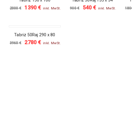
Tabriz 150 x 100
Tabriz 50Raj 135 x 34
T
1390
€
540
€
2000
€
900
€
18
inkl. MwSt.
inkl. MwSt.
SALE
Tabriz 50Raj 290 x 80
2780
€
3960
€
inkl. MwSt.