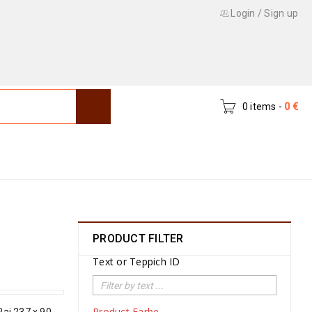
Login
/
Sign up
0 items
-
0
€
Home
›
Products tagged “arabesques”
PRODUCT FILTER
Text or Teppich ID
Product Farbe