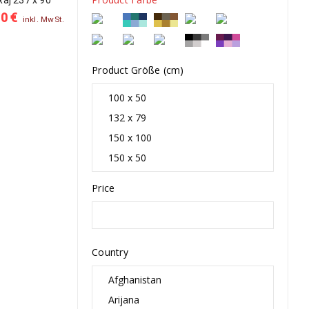
Raj 237 x 90
80
€
inkl. MwSt.
Product Größe (cm)
Price
Country