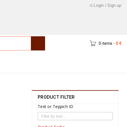
Login
/
Sign up
0 items
-
0
€
Home
›
Product Exakte Größe (cm)
›
295 x 255
PRODUCT FILTER
Text or Teppich ID
Product Farbe