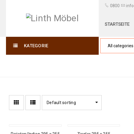
0800
info
STARTSEITE
KATEGORIE
295 X 255
Default sorting
SALE
SALE