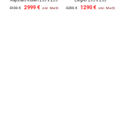
Rajistan/Indian 295 x 255
Ziegler 295 x 255
2999
€
1290
€
4100
€
4200
€
inkl. MwSt.
inkl. MwSt.