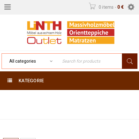
0 items
-
0
€
KATEGORIE
Home
›
Product Exakte
286 X 201
Größe (cm)
›
286 x 201