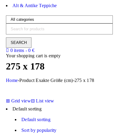
Alt & Antike Teppiche
0 items
-
0
€
Your shopping cart is empty
275 x 178
Home
›
Product Exakte Größe (cm)
›
275 x 178
⊞
Grid view
⊟
List view
Default sorting
Default sorting
Sort by popularity