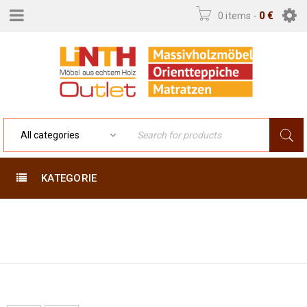
0 items
-
0
€
KATEGORIE
Home
›
Product Exakte
233 X 171
Größe (cm)
›
233 x 171