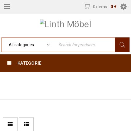
0 items
-
0
€
KATEGORIE
Home
›
Product Exakte
200 X 131
Größe (cm)
›
200 x 131