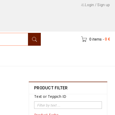
Login
/
Sign up
0 items
-
0
€
Home
›
Product Exakte Größe (cm)
›
145 x 108
PRODUCT FILTER
Text or Teppich ID
Product Farbe