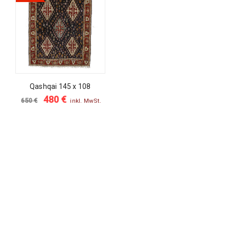
Qashqai 145 x 108
480
€
650
€
inkl. MwSt.