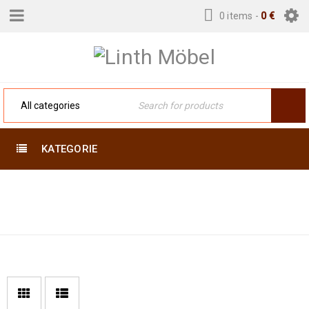
0 items
-
0
€
KATEGORIE
Home
›
Product Exakte
137 X 78
Größe (cm)
›
137 x 78