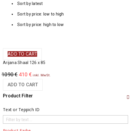
Sort by latest
Sort by price: low to high
Sort by price: high to low
ADD TO CART
Arijana Shaal 126 x 85
1090
€
410
€
inkl. MwSt.
ADD TO CART
Product Filter
Text or Teppich ID
Product Farbe