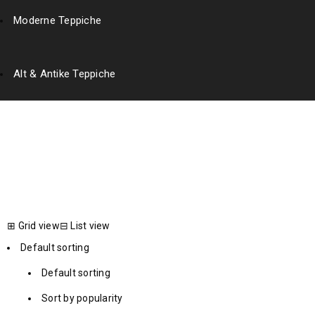
Moderne Teppiche
Alt & Antike Teppiche
126 x 85
Home
›
Product Exakte Größe (cm)
›
126 x 85
⊞
Grid view
⊟
List view
Default sorting
Default sorting
Sort by popularity