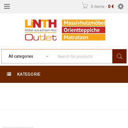
0 items
-
0
€
KATEGORIE
Home
›
Product Exakte
122 X 77
Größe (cm)
›
122 x 77