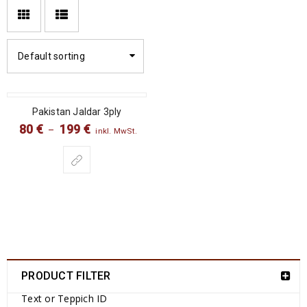
Default sorting
SALE
Pakistan Jaldar 3ply
80
€
199
€
–
inkl. MwSt.
PRODUCT FILTER
Text or Teppich ID