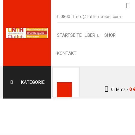
0800
info@linth-moebel.com
STARTSEITE
ÜBER
SHOP
KONTAKT
KATEGORIE
0 items
-
0
Home
›
Product
110 X 80
Exakte Größe (cm)
›
110 x 80