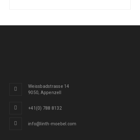
Weissbadstrasse 14
9050, Appenzell
+41(0) 788 8132
info@linth-moebel.com