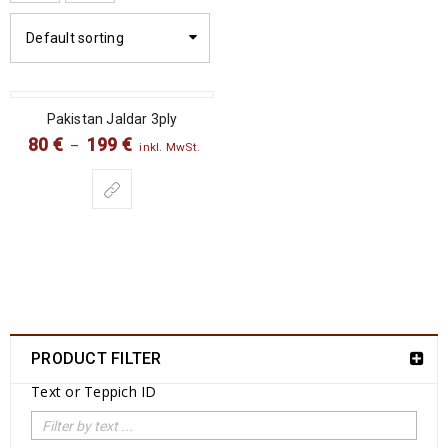
Default sorting
SALE
Pakistan Jaldar 3ply
80
€
199
€
–
inkl. MwSt.
PRODUCT FILTER
Text or Teppich ID