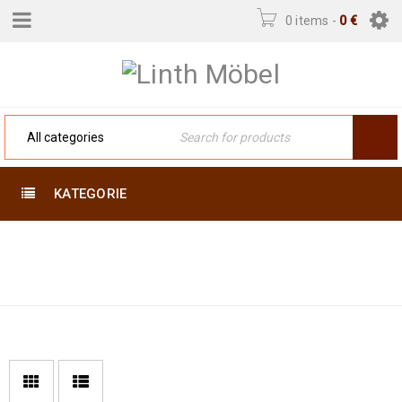
0 items
-
0
€
KATEGORIE
Home
›
Product Exakte
102 X 63
Größe (cm)
›
102 x 63